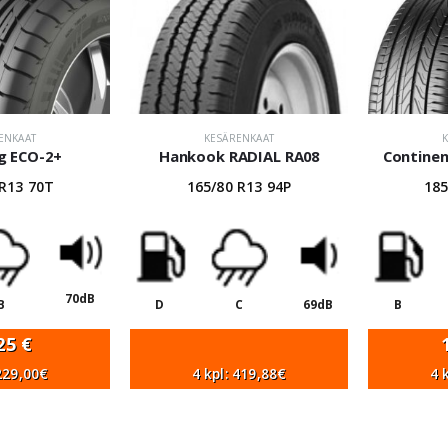
ENKAAT
KESÄRENKAAT
g ECO-2+
Hankook RADIAL RA08
Continen
 R13 70T
165/80 R13 94P
185
70dB
B
D
C
69dB
B
,25
€
 229,00€
4 kpl: 419,88€
4 