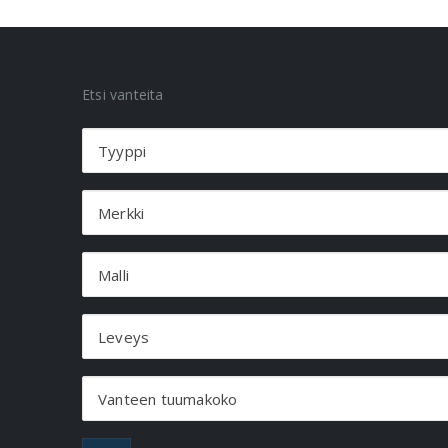
VANNEHAKU
Etsi vanteita
Tyyppi
Merkki
Malli
Leveys
Vanteen tuumakoko