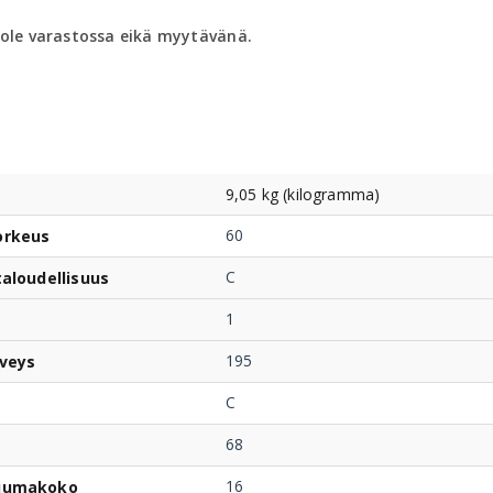
 ole varastossa eikä myytävänä.
9,05 kg (kilogramma)
60
orkeus
C
taloudellisuus
1
195
veys
C
68
16
uumakoko