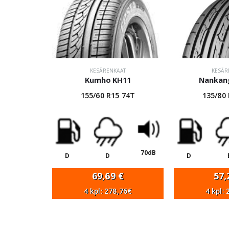
KESÄRENKAAT
KESÄR
Kumho KH11
Nankan
155/60 R15 74T
135/80
70dB
D
D
D
69,69
€
57
4 kpl: 278,76€
4 kpl: