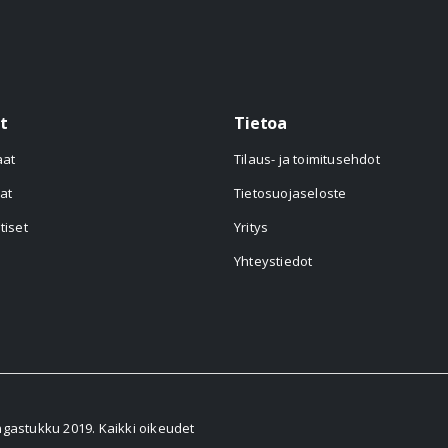
t
Tietoa
aat
Tilaus- ja toimitusehdot
at
Tietosuojaseloste
tiset
Yritys
Yhteystiedot
astukku 2019. Kaikki oikeudet