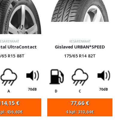
KESÄRENKAAT
KESÄRENKAAT
tal UltraContact
Gislaved URBAN*SPEED
/65 R15 88T
175/65 R14 82T
70dB
70dB
A
D
C
114,15
€
77,66
€
kpl: 456,60€
4 kpl: 310,64€