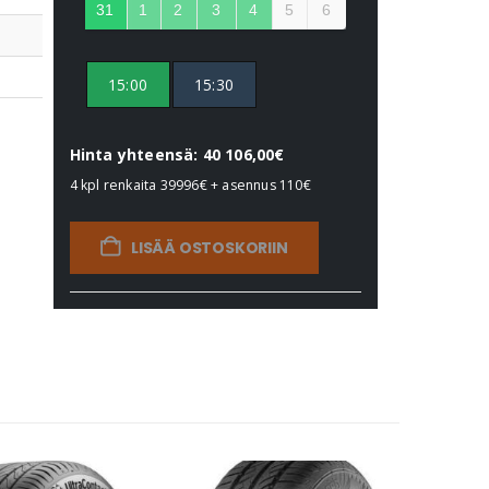
31
1
2
3
4
5
6
15:00
15:30
Hinta yhteensä: 40 106,00€
4 kpl renkaita
39996€
+ asennus
110€
LISÄÄ OSTOSKORIIN