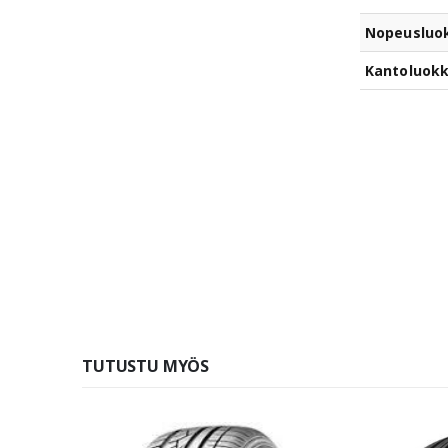
Nopeusluo
Kantoluok
TUTUSTU MYÖS