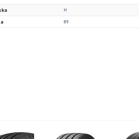
H
kka
89
ka