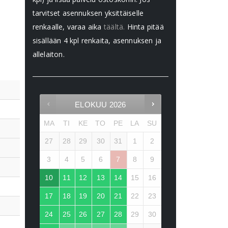
tarvitset asennuksen yksittäiselle
renkaalle, varaa aika
täältä.
Hinta pitää
sisällään 4 kpl renkaita, asennuksen ja
allelaiton.
ELOKUU
2026
MA
TI
KE
TO
PE
LA
SU
27
28
29
30
31
1
2
3
4
5
6
7
8
9
10
11
12
13
14
15
16
17
18
19
20
21
22
23
24
25
26
27
28
29
30