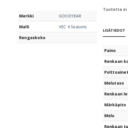
Tuotetta ei
Merkki
GOODYEAR
Malli
VEC 4 Seasons
LISÄTIEDOT
Rengaskoko
Paino
Renkaan k
Polttoaine
Melutaso
Renkaan le
Märkäpito
Melu
Renkaan t