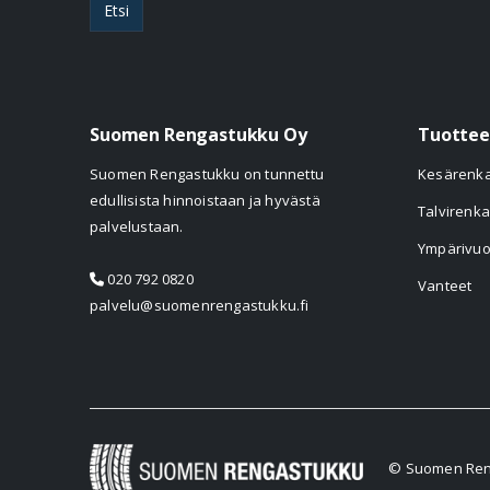
Etsi
Suomen Rengastukku Oy
Tuottee
Suomen Rengastukku on tunnettu
Kesärenk
edullisista hinnoistaan ja hyvästä
Talvirenka
palvelustaan.
Ympärivuo
020 792 0820
Vanteet
palvelu@suomenrengastukku.fi
© Suomen Reng