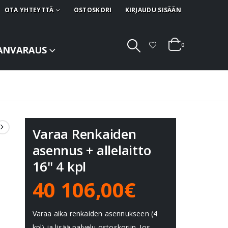
OTA YHTEYTTÄ
OSTOSKORI
KIRJAUDU SISÄÄN
0
ANVARAUS
Varaa Renkaiden
asennus + allelaitto
16" 4 kpl
40 106,00€
Varaa aika renkaiden asennukseen (4
kpl) ja lisää palvelu ostoskoriin. Jos