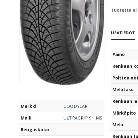
Tuotetta ei
LISÄTIEDOT
Paino
Renkaan k
Polttoaine
Melutaso
Renkaan le
Merkki
GOODYEAR
Märkäpito
Malli
ULTRAGRIP 9+ MS
Melu
Rengaskoko
Renkaan t