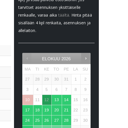
tarvitset asennuksen yksittäiselle
renkaalle, varaa aika
täältä.
Hinta pitää
sisällään 4 kpl renkaita, asennuksen ja
allelaiton.
ELOKUU
2026
MA
TI
KE
TO
PE
LA
SU
27
28
29
30
31
1
2
3
4
5
6
7
8
9
10
11
12
13
14
15
16
17
18
19
20
21
22
23
24
25
26
27
28
29
30