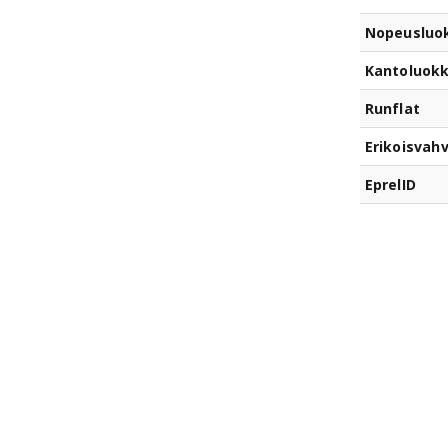
Nopeusluo
Kantoluok
Runflat
Erikoisvahv
EprelID