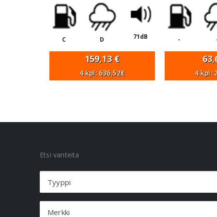
71dB
C
D
-
159,13
€
63
4 kpl: 636,52€
4 kpl:
VANNEHAKU
Etsi vanteita
Tyyppi
Merkki