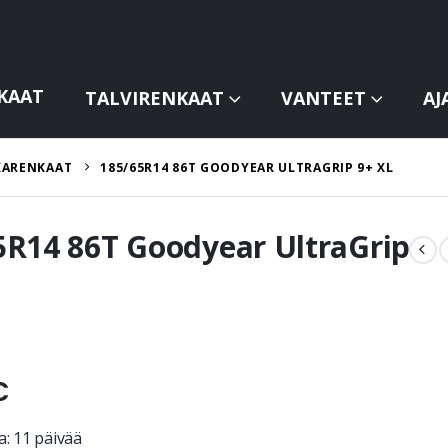
KAAT
TALVIRENKAAT
VANTEET
AJ
KARENKAAT
185/65R14 86T GOODYEAR ULTRAGRIP 9+ XL
5R14 86T Goodyear UltraGrip
€
a: 11 päivää