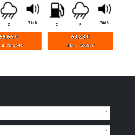
71dB
70dB
C
C
F
58,66
€
63,23
€
kpl: 234,64€
4 kpl: 252,92€