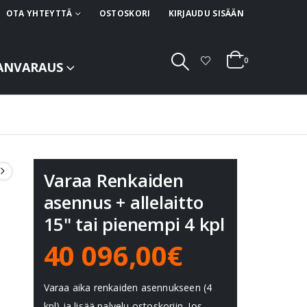
OTA YHTEYTTÄ
OSTOSKORI
KIRJAUDU SISÄÄN
0
ANVARAUS
Varaa Renkaiden
asennus + allelaitto
15" tai pienempi 4 kpl
40 096,00€
Varaa aika renkaiden asennukseen (4
kpl) ja lisää palvelu ostoskoriin. Jos