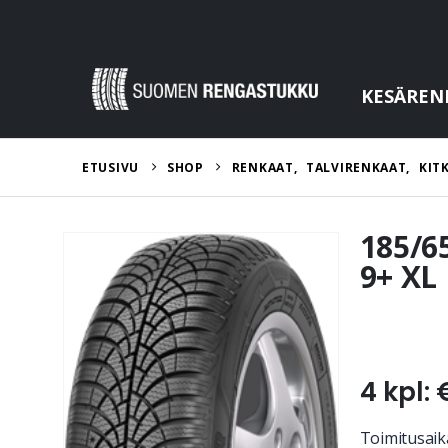
KESÄREN
ETUSIVU
SHOP
RENKAAT
,
TALVIRENKAAT
,
KIT
185/6
9+ XL
4 kpl: 
Toimitusaik