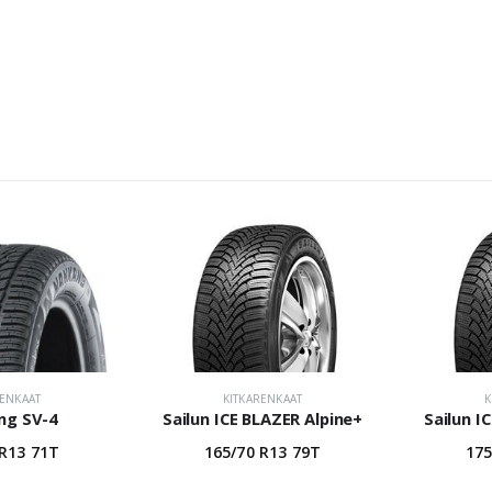
RENKAAT
KITKARENKAAT
K
ng SV-4
Sailun ICE BLAZER Alpine+
Sailun I
 R13 71T
165/70 R13 79T
175