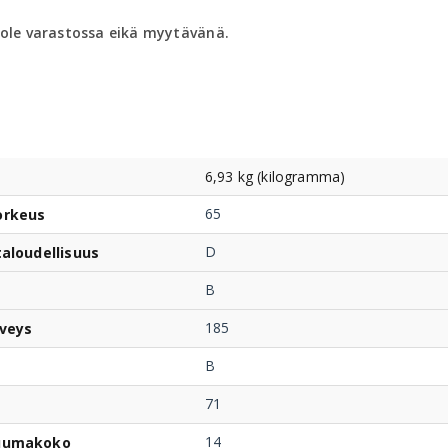
 ole varastossa eikä myytävänä.
6,93 kg (kilogramma)
65
orkeus
D
taloudellisuus
B
185
veys
B
71
14
uumakoko