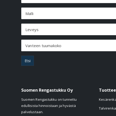
Malli
Leveys
Vanteen tuumakoko
Etsi
Suomen Rengastukku Oy
Tuottee
Suomen Rengastukku on tunnettu
Kesärenk
edullisista hinnoistaan ja hyvästä
Talvirenka
palvelustaan.