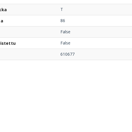
T
kka
86
ka
False
False
istettu
610677