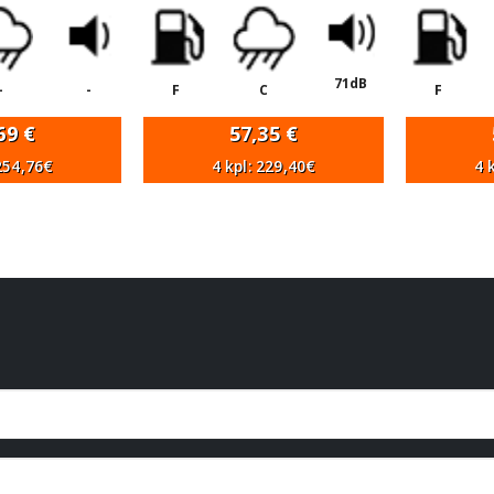
71dB
-
-
F
C
F
,69
€
57,35
€
 254,76€
4 kpl: 229,40€
4 