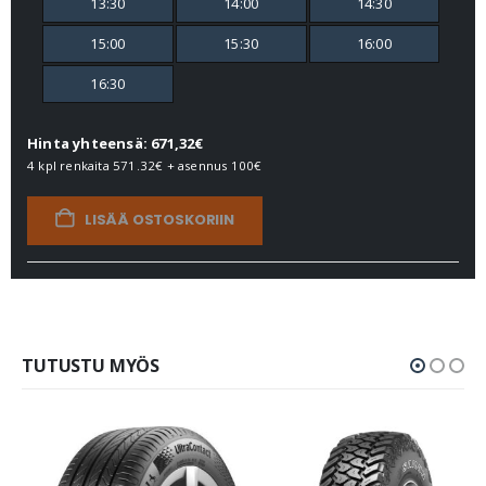
13:30
14:00
14:30
15:00
15:30
16:00
16:30
Hinta yhteensä: 671,32€
4 kpl renkaita
571.32€
+ asennus
100€
LISÄÄ OSTOSKORIIN
TUTUSTU MYÖS