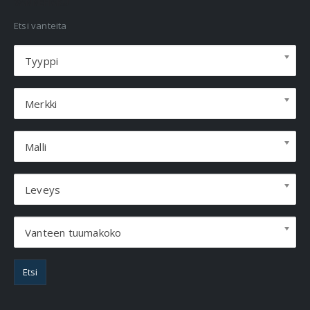
VANNEHAKU
Etsi vanteita
Tyyppi
Merkki
Malli
Leveys
Vanteen tuumakoko
Etsi