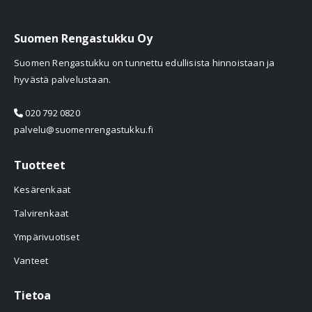
Suomen Rengastukku Oy
Suomen Rengastukku on tunnettu edullisista hinnoistaan ja
hyvästä palvelustaan.
020 792 0820
palvelu@suomenrengastukku.fi
Tuotteet
Kesärenkaat
Talvirenkaat
Ympärivuotiset
Vanteet
Tietoa