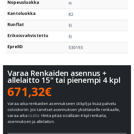
Nopeusluokka
H
Kantoluokka
82
Runflat
Ei
Erikoisvahvistettu
Ei
EprelID
530193
Varaa Renkaiden asennus +
allelaitto 15" tai pienempi 4 kpl
671,32€
Varaa aika renkaiden asennukseen (4 kpl) ja lisää palvelu
ostoskoriin. Jos tarvitset asennuksen yksittäiselle renkaalle,
varaa aika
täältä.
Hinta pitää sisällään 4 kpl renkaita,
asennuksen ja allelaiton.