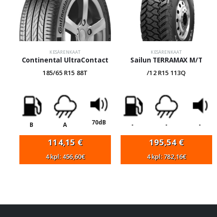
KESÄRENKAAT
KESÄRENKAAT
Continental UltraContact
Sailun TERRAMAX M/T
185/65 R15 88T
/12 R15 113Q
70dB
B
A
-
-
-
114,15
€
195,54
€
4 kpl: 456,60€
4 kpl: 782,16€