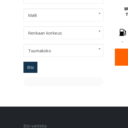
B
T
Malli
Renkaan korkeus
-
Tuumakoko
Etsi
VANNEHAKU
Etsi vanteita