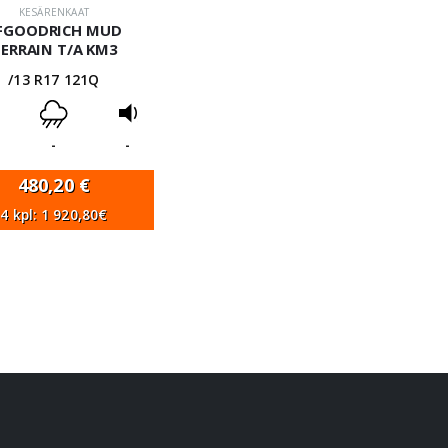
KESÄRENKAAT
FGOODRICH MUD
ERRAIN T/A KM3
/13 R17 121Q
-
-
480,20
€
4 kpl: 1 920,80€