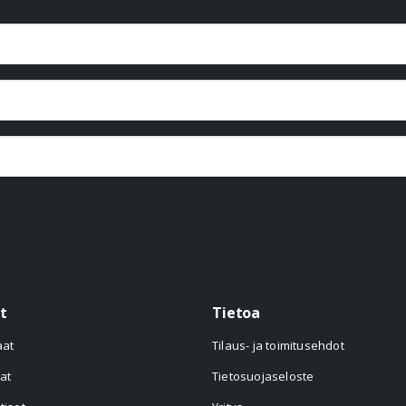
t
Tietoa
aat
Tilaus- ja toimitusehdot
at
Tietosuojaseloste