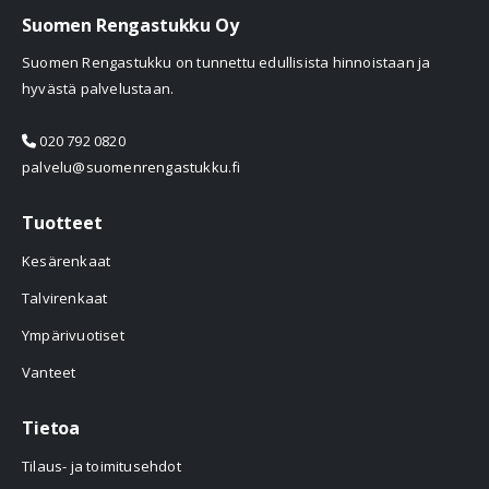
Suomen Rengastukku Oy
Suomen Rengastukku on tunnettu edullisista hinnoistaan ja
hyvästä palvelustaan.
020 792 0820
palvelu@suomenrengastukku.fi
Tuotteet
Kesärenkaat
Talvirenkaat
Ympärivuotiset
Vanteet
Tietoa
Tilaus- ja toimitusehdot