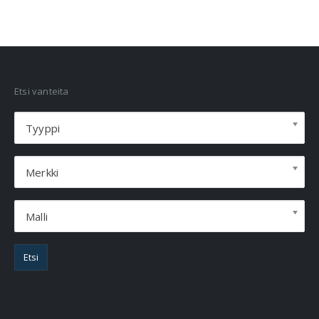
VANNEHAKU
Etsi vanteita
Tyyppi
Merkki
Malli
Etsi