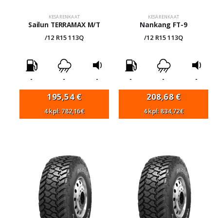
KESÄRENKAAT
KESÄRENKAAT
Sailun TERRAMAX M/T
Nankang FT-9
/12 R15 113Q
/12 R15 113Q
-
-
-
-
-
-
195,54
€
208,68
€
4 kpl: 782,16€
4 kpl: 834,72€