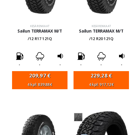
KESÄRENKAAT
KESÄRENKAAT
Sailun TERRAMAX M/T
Sailun TERRAMAX M/T
/12 R17 121Q
/12 R20 121Q
-
-
-
-
-
-
209,97
€
229,28
€
4 kpl: 839,88€
4 kpl: 917,12€