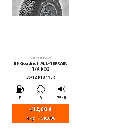
KESÄRENKAAT
BF Goodrich ALL-TERRAIN
T/A KO2
35/12 R18 118R
E
B
75dB
412,00
€
4 kpl: 1 648,00€