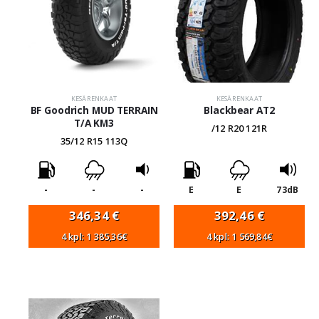
KESÄRENKAAT
KESÄRENKAAT
BF Goodrich MUD TERRAIN
Blackbear AT2
T/A KM3
/12 R20 121R
35/12 R15 113Q
-
-
-
E
E
73dB
346,34
€
392,46
€
4 kpl: 1 385,36€
4 kpl: 1 569,84€