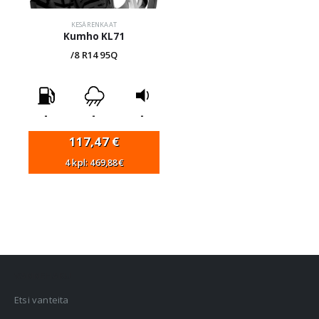
KESÄRENKAAT
Kumho KL71
/8 R14 95Q
-
-
-
117,47
€
4 kpl: 469,88€
VANNEHAKU
Etsi vanteita