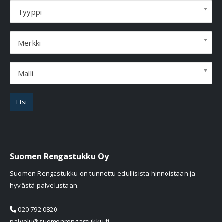
Tyyppi
Merkki
Malli
Etsi
Suomen Rengastukku Oy
Suomen Rengastukku on tunnettu edullisista hinnoistaan ja
hyvästä palvelustaan.
020 792 0820
palvelu@suomenrengastukku.fi