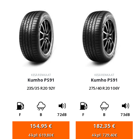
KESÄRENKAAT
KESÄRENKAAT
Kumho PS91
Kumho PS91
235/35 R20 92Y
275/40 R20 106Y
F
B
72dB
F
B
73dB
154,95
€
182,35
€
4 kpl: 619,80€
4 kpl: 729,40€