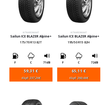
KITKARENKAAT
KITKARENKAAT
Sailun ICE BLAZER Alpine+
Sailun ICE BLAZER Alpine+
175/70 R13 82T
195/50 R15 82H
F
C
71dB
F
C
72dB
59,31
€
65,11
€
4 kpl: 237,24€
4 kpl: 260,44€