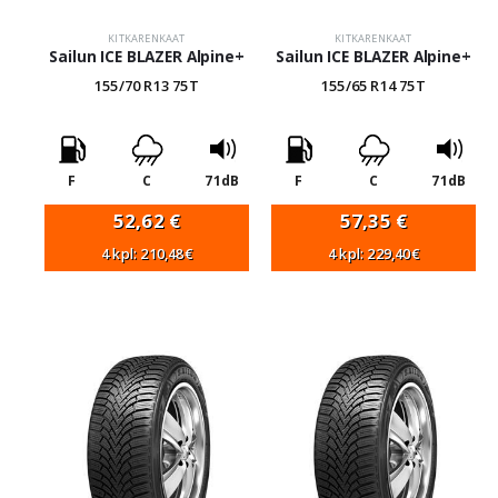
KITKARENKAAT
KITKARENKAAT
Sailun ICE BLAZER Alpine+
Sailun ICE BLAZER Alpine+
155/70 R13 75T
155/65 R14 75T
F
C
71dB
F
C
71dB
52,62
€
57,35
€
4 kpl: 210,48€
4 kpl: 229,40€