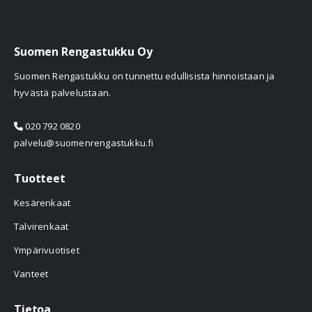
Suomen Rengastukku Oy
Suomen Rengastukku on tunnettu edullisista hinnoistaan ja
hyvästä palvelustaan.
020 792 0820
palvelu@suomenrengastukku.fi
Tuotteet
Kesärenkaat
Talvirenkaat
Ympärivuotiset
Vanteet
Tietoa