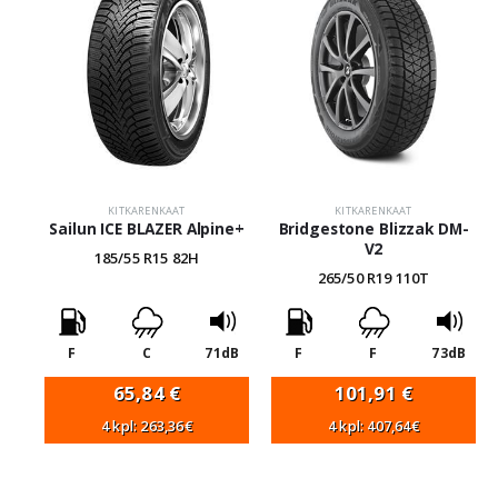
KITKARENKAAT
KITKARENKAAT
Sailun ICE BLAZER Alpine+
Bridgestone Blizzak DM-
V2
185/55 R15 82H
265/50 R19 110T
F
C
71dB
F
F
73dB
65,84
€
101,91
€
4 kpl: 263,36€
4 kpl: 407,64€