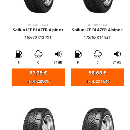
KITKARENKAAT
KITKARENKAAT
Sailun ICE BLAZER Alpine+
Sailun ICE BLAZER Alpine+
165/70 R13 79T
175/65 R14 82T
F
C
71dB
F
C
71dB
57,35
€
58,66
€
4 kpl: 229,40€
4 kpl: 234,64€