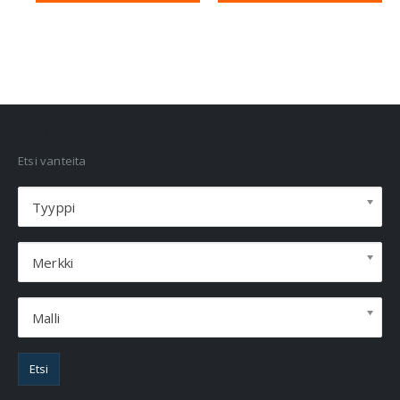
VANNEHAKU
Etsi vanteita
Tyyppi
Merkki
Malli
Etsi