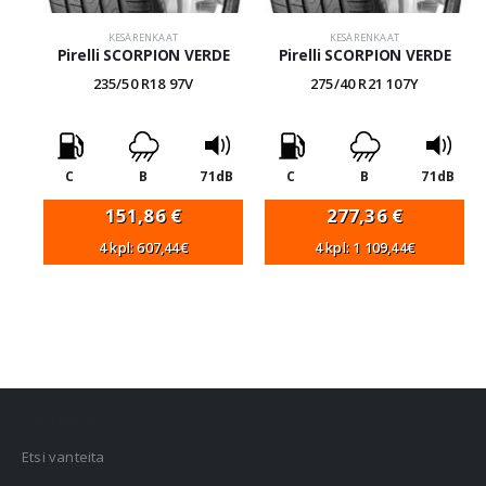
KESÄRENKAAT
KESÄRENKAAT
Pirelli SCORPION VERDE
Pirelli SCORPION VERDE
235/50 R18 97V
275/40 R21 107Y
C
B
71dB
C
B
71dB
151,86
€
277,36
€
4 kpl: 607,44€
4 kpl: 1 109,44€
VANNEHAKU
Etsi vanteita