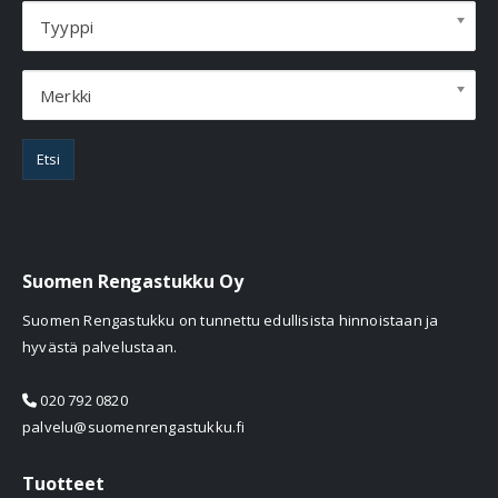
Tyyppi
Merkki
Etsi
Suomen Rengastukku Oy
Suomen Rengastukku on tunnettu edullisista hinnoistaan ja
hyvästä palvelustaan.
020 792 0820
palvelu@suomenrengastukku.fi
Tuotteet