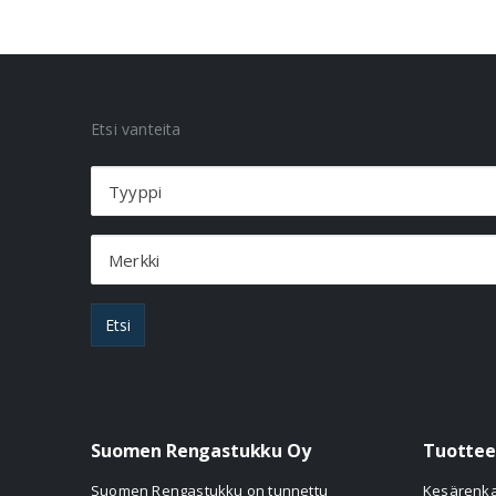
VANNEHAKU
Etsi vanteita
Tyyppi
Merkki
Etsi
Suomen Rengastukku Oy
Tuottee
Suomen Rengastukku on tunnettu
Kesärenk