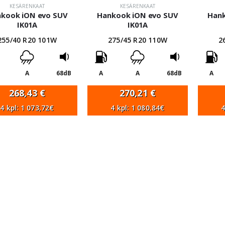
KESÄRENKAAT
KESÄRENKAAT
kook iON evo SUV
Hankook iON evo SUV
Hank
IK01A
IK01A
255/40 R20 101W
275/45 R20 110W
2
A
68dB
A
A
68dB
A
268,43
€
270,21
€
4 kpl: 1 073,72€
4 kpl: 1 080,84€
4