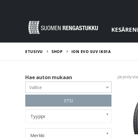
KESÄREN
ETUSIVU
SHOP
ION EVO SUV IK01A
Järjestyst
Hae auton mukaan
ETSI
Tyyppi
Merkki