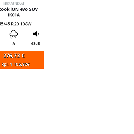
KESÄRENKAAT
ook iON evo SUV
IK01A
65/45 R20 108W
A
68dB
276,73
€
 kpl: 1 106,92€