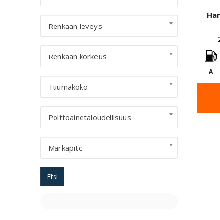
Han
Renkaan leveys
Renkaan korkeus
A
Tuumakoko
Polttoainetaloudellisuus
Märkäpito
Etsi