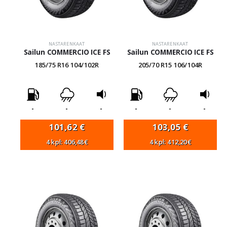
NASTARENKAAT
NASTARENKAAT
Sailun COMMERCIO ICE FS
Sailun COMMERCIO ICE FS
185/75 R16 104/102R
205/70 R15 106/104R
-
-
-
-
-
-
101,62
€
103,05
€
4 kpl: 406,48€
4 kpl: 412,20€