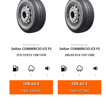
NASTARENKAAT
NASTARENKAAT
Sailun COMMERCIO ICE FS
Sailun COMMERCIO ICE FS
215/70 R15 109/107R
205/65 R16 107/105R
-
-
-
-
-
-
108,66
€
109,42
€
4 kpl: 434,64€
4 kpl: 437,68€