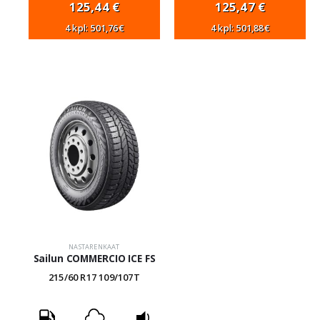
125,44
€
125,47
€
4 kpl: 501,76€
4 kpl: 501,88€
NASTARENKAAT
Sailun COMMERCIO ICE FS
215/60 R17 109/107T