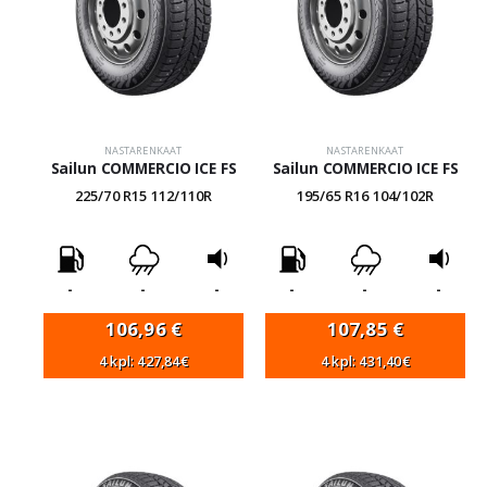
NASTARENKAAT
NASTARENKAAT
Sailun COMMERCIO ICE FS
Sailun COMMERCIO ICE FS
225/70 R15 112/110R
195/65 R16 104/102R
-
-
-
-
-
-
106,96
€
107,85
€
4 kpl: 427,84€
4 kpl: 431,40€