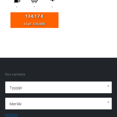
-
-
-
134,17
€
4 kpl: 536,68€
VANNEHAKU
Etsi vanteita
Tyyppi
Merkki