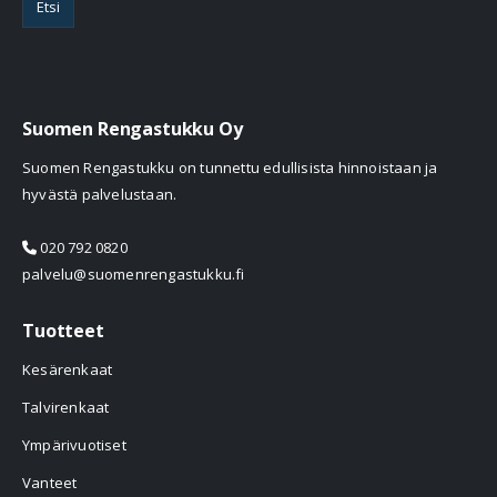
Etsi
Suomen Rengastukku Oy
Suomen Rengastukku on tunnettu edullisista hinnoistaan ja
hyvästä palvelustaan.
020 792 0820
palvelu@suomenrengastukku.fi
Tuotteet
Kesärenkaat
Talvirenkaat
Ympärivuotiset
Vanteet