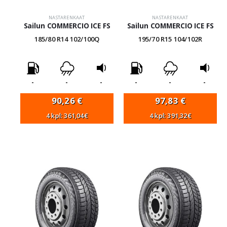
NASTARENKAAT
NASTARENKAAT
Sailun COMMERCIO ICE FS
Sailun COMMERCIO ICE FS
185/80 R14 102/100Q
195/70 R15 104/102R
-
-
-
-
-
-
90,26
€
97,83
€
4 kpl: 361,04€
4 kpl: 391,32€