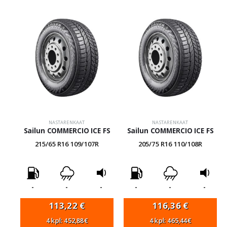
NASTARENKAAT
NASTARENKAAT
Sailun COMMERCIO ICE FS
Sailun COMMERCIO ICE FS
215/65 R16 109/107R
205/75 R16 110/108R
-
-
-
-
-
-
113,22
€
116,36
€
4 kpl: 452,88€
4 kpl: 465,44€