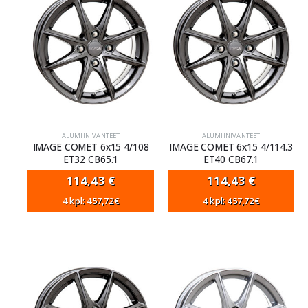
ALUMIINIVANTEET
ALUMIINIVANTEET
IMAGE COMET 6x15 4/108
IMAGE COMET 6x15 4/114.3
ET32 CB65.1
ET40 CB67.1
114,43
€
114,43
€
4 kpl: 457,72€
4 kpl: 457,72€