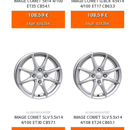
IMAGE COMET 5x14 4/100
IMAGE COMET G.BLK 4.5x14
ET35 CB54.1
4/100 ET17 CB63.3
108,59
€
108,59
€
4 kpl: 434,36€
4 kpl: 434,36€
ALUMIINIVANTEET
ALUMIINIVANTEET
IMAGE COMET SLV 5.5x14
IMAGE COMET SLV 5.5x14
4/100 ET30 CB57.1
4/108 ET24 CB65.1