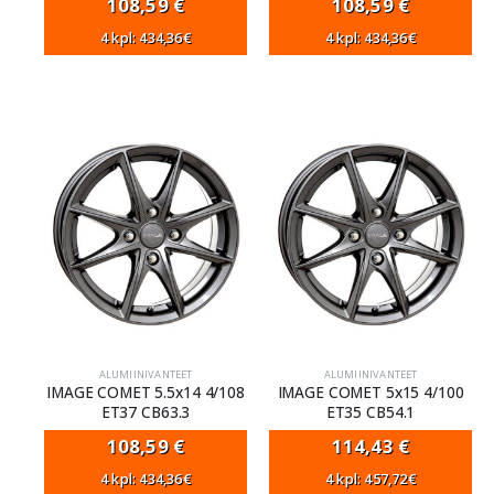
108,59
€
108,59
€
4 kpl: 434,36€
4 kpl: 434,36€
ALUMIINIVANTEET
ALUMIINIVANTEET
IMAGE COMET 5.5x14 4/108
IMAGE COMET 5x15 4/100
ET37 CB63.3
ET35 CB54.1
108,59
€
114,43
€
4 kpl: 434,36€
4 kpl: 457,72€