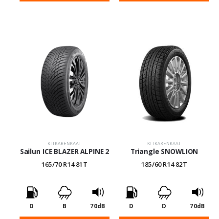
KITKARENKAAT
KITKARENKAAT
Sailun ICE BLAZER ALPINE 2
Triangle SNOWLION
165/70 R14 81T
185/60 R14 82T
D
B
70dB
D
D
70dB