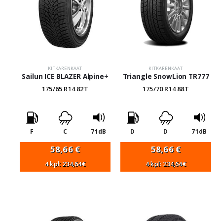
KITKARENKAAT
KITKARENKAAT
Sailun ICE BLAZER Alpine+
Triangle SnowLion TR777
175/65 R14 82T
175/70 R14 88T
F
C
71dB
D
D
71dB
58,66
€
58,66
€
4 kpl: 234,64€
4 kpl: 234,64€