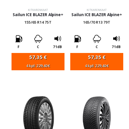
KITKARENKAAT
KITKARENKAAT
Sailun ICE BLAZER Alpine+
Sailun ICE BLAZER Alpine+
155/65 R14 75T
165/70 R13 79T
F
C
71dB
F
C
71dB
57,35
€
57,35
€
4 kpl: 229,40€
4 kpl: 229,40€