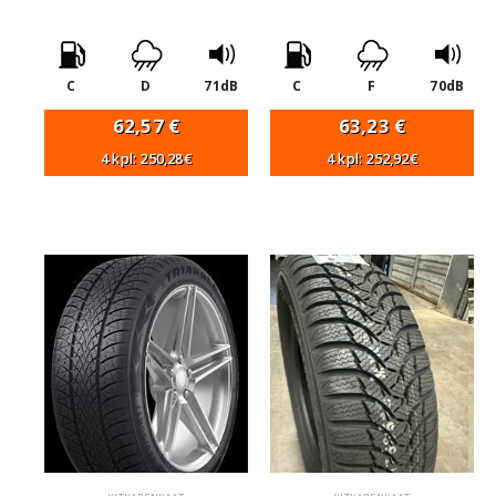
C
D
71dB
C
F
70dB
62,57
€
63,23
€
4 kpl: 250,28€
4 kpl: 252,92€