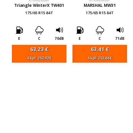
KITKARENKAAT
KITKARENKAAT
Triangle WinterX TW401
MARSHAL MW31
175/65 R15 84T
175/65 R15 84T
E
C
70dB
E
C
71dB
63,23
€
63,41
€
4 kpl: 252,92€
4 kpl: 253,64€