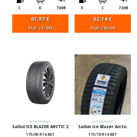
C
D
70dB
E
C
72dB
61,97
€
62,14
€
4 kpl: 247,88€
4 kpl: 248,56€
KITKARENKAAT
KITKARENKAAT
Sailun ICE BLAZER ARCTIC 2
Sailun Ice Blazer Arctic
175/65 R14 86T
175/70 R14 88T