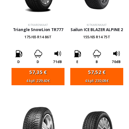
KITKARENKAAT
KITKARENKAAT
Triangle SnowLion TR777
Sailun ICE BLAZER ALPINE 2
175/65 R14 86T
155/65 R14 75T
D
D
71dB
E
B
70dB
57,35
€
57,52
€
4 kpl: 229,40€
4 kpl: 230,08€