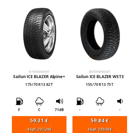
KITKARENKAAT
NASTARENKAAT
Sailun ICE BLAZER Alpine+
Sailun ICE BLAZER WST3
175/70 R13 82T
155/70 R13 75T
F
C
71dB
-
-
-
59,31
€
59,84
€
4 kpl: 237,24€
4 kpl: 239,36€