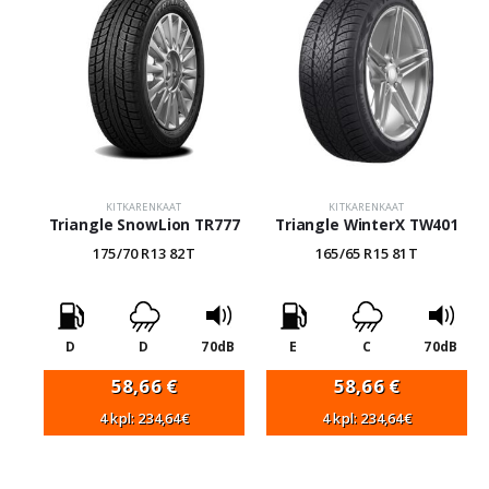
KITKARENKAAT
KITKARENKAAT
Triangle SnowLion TR777
Triangle WinterX TW401
175/70 R13 82T
165/65 R15 81T
D
D
70dB
E
C
70dB
58,66
€
58,66
€
4 kpl: 234,64€
4 kpl: 234,64€