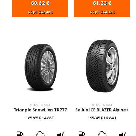
60,62
€
61,23
€
4 kpl: 242,48€
4 kpl: 244,92€
KITKARENKAAT
KITKARENKAAT
Triangle SnowLion TR777
Sailun ICE BLAZER Alpine+
185/65 R14 86T
195/45 R16 84H