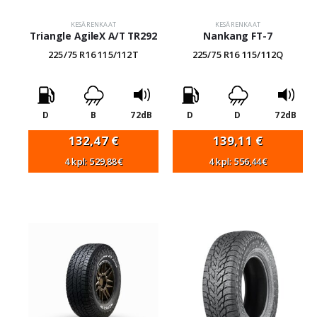
KESÄRENKAAT
KESÄRENKAAT
Triangle AgileX A/T TR292
Nankang FT-7
225/75 R16 115/112T
225/75 R16 115/112Q
D
B
72dB
D
D
72dB
132,47
€
139,11
€
4 kpl: 529,88€
4 kpl: 556,44€