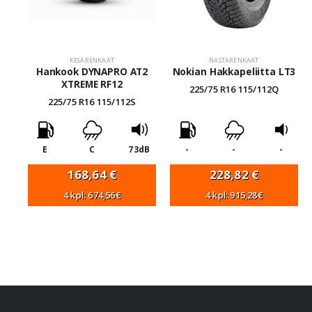
KESÄRENKAAT
NASTARENKAAT
Hankook DYNAPRO AT2
Nokian Hakkapeliitta LT3
XTREME RF12
225/75 R16 115/112Q
225/75 R16 115/112S
E
C
73dB
-
-
-
168,64
€
228,82
€
4 kpl: 674,56€
4 kpl: 915,28€
VANNEHAKU