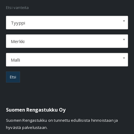
Etsi vanteita
Tyyppi
Merkki
Malli
Etsi
Suomen Rengastukku Oy
Suomen Rengastukku on tunnettu edullisista hinnoistaan ja
hyvästä palvelustaan.