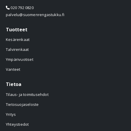
020 792 0820
palvelu@suomenrengastukku.fi
Tuotteet
Kesärenkaat
Talvirenkaat
Ympärivuotiset
Vanteet
Tietoa
Tilaus- ja toimitusehdot
Tietosuojaseloste
Yritys
Yhteystiedot