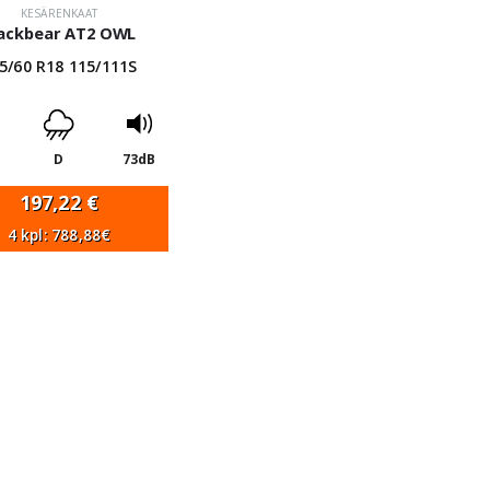
KESÄRENKAAT
lackbear AT2 OWL
5/60 R18 115/111S
D
73dB
197,22
€
4 kpl: 788,88€