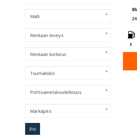
B
Malli
24
Renkaan leveys
E
Renkaan korkeus
Tuumakoko
Polttoainetaloudellisuus
Märkäpito
Etsi