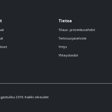
t
Tietoa
aat
Tilaus- ja toimitusehdot
at
Tietosuojaseloste
tiset
Yritys
Yhteystiedot
astukku 2019. Kaikki oikeudet