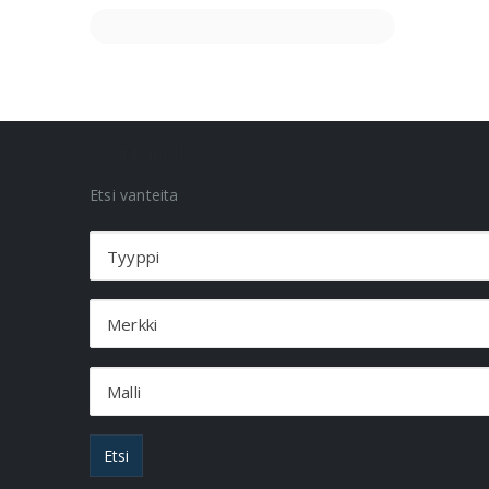
VANNEHAKU
Etsi vanteita
Tyyppi
Merkki
Malli
Etsi