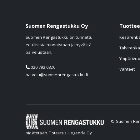
Suomen Rengastukku Oy
Tuottee
Suomen Rengastukku on tunnettu
Kesärenk
edullisista hinnoistaan ja hyvästä
Talvirenka
palvelustaan.
Ympärivuo
020 792 0820
Vanteet
palvelu@suomenrengastukku.fi
© Suomen Reng
pidätetään.
Toteutus: Legenda Oy