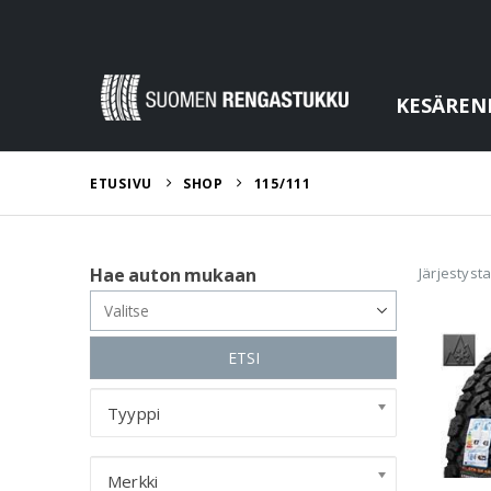
KESÄREN
ETUSIVU
SHOP
115/111
Järjestyst
Hae auton mukaan
ETSI
Tyyppi
Merkki