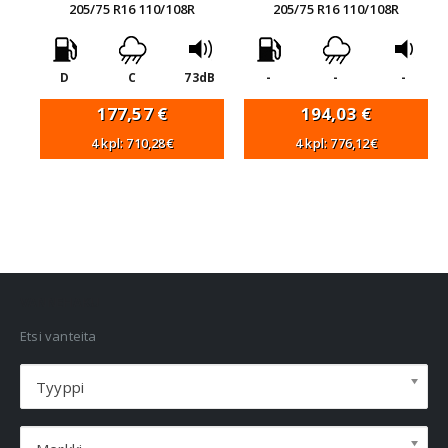
205/75 R16 110/108R
205/75 R16 110/108R
D
C
73dB
-
-
-
177,57
€
194,03
€
4 kpl: 710,28€
4 kpl: 776,12€
VANNEHAKU
Etsi vanteita
Tyyppi