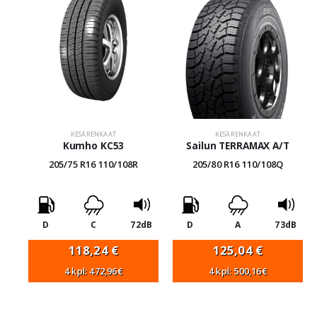
KESÄRENKAAT
KESÄRENKAAT
Kumho KC53
Sailun TERRAMAX A/T
205/75 R16 110/108R
205/80 R16 110/108Q
D
C
72dB
D
A
73dB
118,24
€
125,04
€
4 kpl: 472,96€
4 kpl: 500,16€