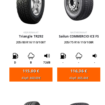
KESÄRENKAAT
NASTARENKAAT
Triangle TR292
Sailun COMMERCIO ICE FS
205/80 R16 110/108T
205/75 R16 110/108R
D
B
72dB
-
-
-
115,00
€
116,36
€
4 kpl: 460,00€
4 kpl: 465,44€