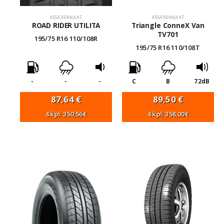
KESÄRENKAAT
KESÄRENKAAT
ROAD RIDER UTILITA
Triangle ConneX Van
TV701
195/75 R16 110/108R
195/75 R16 110/108T
-
-
-
C
B
72dB
87,64
€
89,50
€
4 kpl: 350,56€
4 kpl: 358,00€