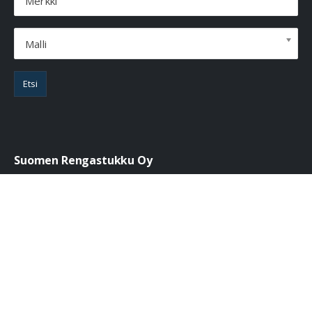
Merkki
Malli
Etsi
Suomen Rengastukku Oy
Suomen Rengastukku on tunnettu edullisista hinnoistaan ja
hyvästä palvelustaan.
020 792 0820
palvelu@suomenrengastukku.fi
Tuotteet
Kesärenkaat