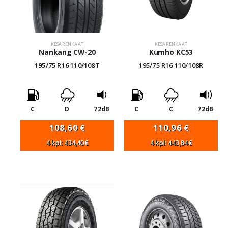
KESÄRENKAAT
KESÄRENKAAT
Nankang CW-20
Kumho KC53
195/75 R16 110/108T
195/75 R16 110/108R
C
D
72dB
C
C
72dB
108,60
€
110,96
€
4 kpl: 434,40€
4 kpl: 443,84€