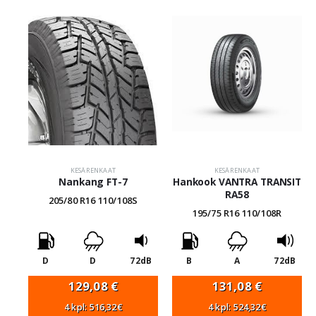
KESÄRENKAAT
KESÄRENKAAT
Nankang FT-7
Hankook VANTRA TRANSIT
RA58
205/80 R16 110/108S
195/75 R16 110/108R
D
D
72dB
B
A
72dB
129,08
€
131,08
€
4 kpl: 516,32€
4 kpl: 524,32€