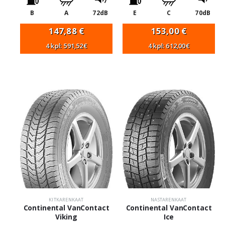
B
A
72dB
E
C
70dB
147,88
€
153,00
€
4 kpl: 591,52€
4 kpl: 612,00€
KITKARENKAAT
NASTARENKAAT
Continental VanContact
Continental VanContact
Viking
Ice