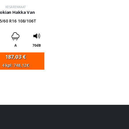
KESÄRENKAAT
okian Hakka Van
5/60 R16 108/106T
A
70dB
187,03
€
4 kpl: 748,12€