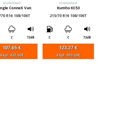
KESÄRENKAAT
KESÄRENKAAT
angle ConneX Van
Kumho KC53
/70 R16 108/106T
215/70 R16 108/106T
C
72dB
C
C
72dB
107,65
€
123,27
€
4 kpl: 430,60€
4 kpl: 493,08€