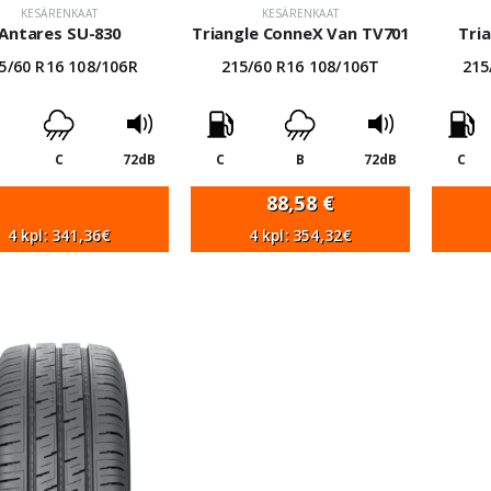
KESÄRENKAAT
KESÄRENKAAT
Antares SU-830
Triangle ConneX Van TV701
Tri
5/60 R16 108/106R
215/60 R16 108/106T
215
C
72dB
C
B
72dB
C
88,58
€
4 kpl: 341,36€
4 kpl: 354,32€