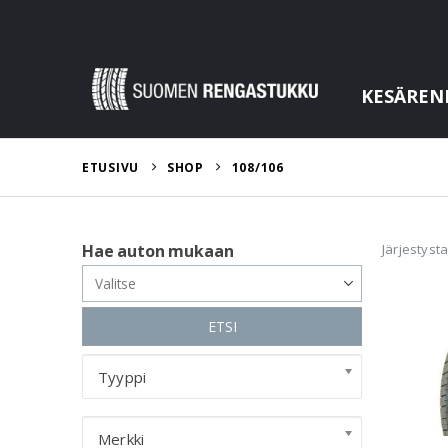
KESÄREN
ETUSIVU
SHOP
108/106
Järjestyst
Hae auton mukaan
ETSI
Tyyppi
Merkki