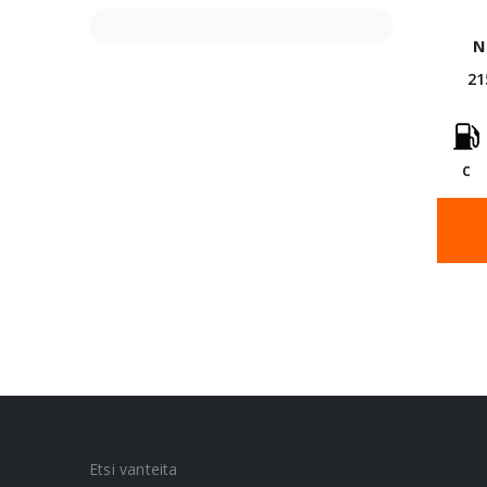
N
21
C
VANNEHAKU
Etsi vanteita