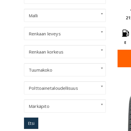
Malli
21
Renkaan leveys
E
Renkaan korkeus
Tuumakoko
Polttoainetaloudellisuus
Märkäpito
Etsi