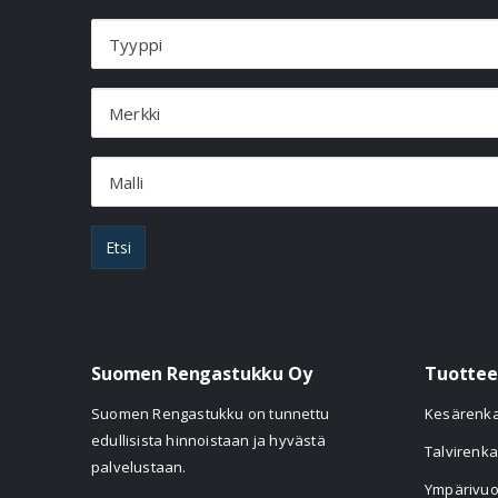
Tyyppi
Merkki
Malli
Etsi
Suomen Rengastukku Oy
Tuottee
Suomen Rengastukku on tunnettu
Kesärenk
edullisista hinnoistaan ja hyvästä
Talvirenka
palvelustaan.
Ympärivuo