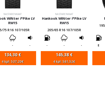
NASTARENKAAT
NASTARENKAAT
ok WiNter i*Pike LV
Hankook WiNter i*Pike LV
RW15
RW15
195
5/75 R16 107/105R
205/65 R16 107/105R
-
-
-
-
-
E
134,30
€
145,38
€
4 kpl: 537,20€
4 kpl: 581,52€