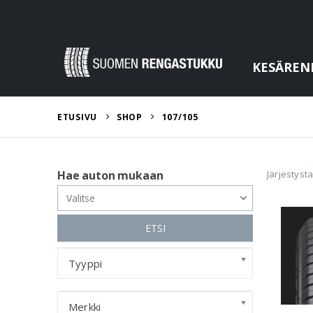
KESÄREN
ETUSIVU
SHOP
107/105
Järjestyst
Hae auton mukaan
ETSI
Tyyppi
Merkki