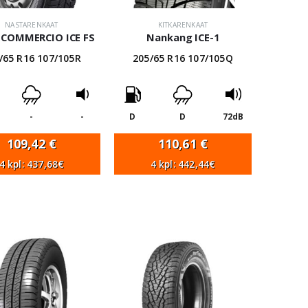
NASTARENKAAT
KITKARENKAAT
n COMMERCIO ICE FS
Nankang ICE-1
/65 R16 107/105R
205/65 R16 107/105Q
-
-
D
D
72dB
109,42
€
110,61
€
4 kpl: 437,68€
4 kpl: 442,44€