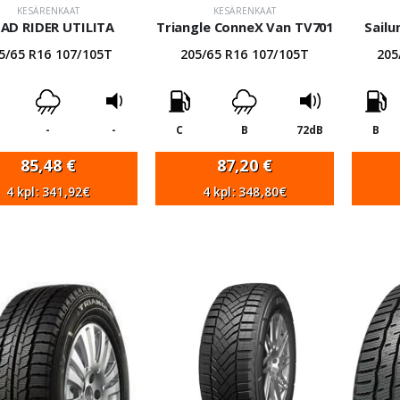
KESÄRENKAAT
KESÄRENKAAT
AD RIDER UTILITA
Triangle ConneX Van TV701
Sail
5/65 R16 107/105T
205/65 R16 107/105T
205
-
-
C
B
72dB
B
85,48
€
87,20
€
4 kpl: 341,92€
4 kpl: 348,80€