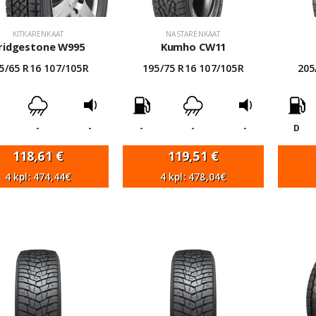
KITKARENKAAT
NASTARENKAAT
ridgestone W995
Kumho CW11
5/65 R16 107/105R
195/75 R16 107/105R
205
-
-
-
-
-
D
118,61
€
119,51
€
4 kpl: 474,44€
4 kpl: 478,04€