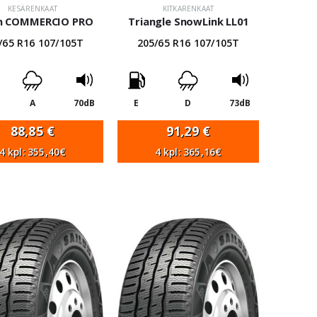
KESÄRENKAAT
KITKARENKAAT
un COMMERCIO PRO
Triangle SnowLink LL01
/65 R16 107/105T
205/65 R16 107/105T
A
70dB
E
D
73dB
88,85
€
91,29
€
4 kpl: 355,40€
4 kpl: 365,16€