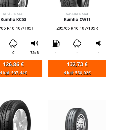
KESÄRENKAAT
NASTARENKAAT
Kumho KC53
Kumho CW11
/65 R16 107/105T
205/65 R16 107/105R
C
72dB
-
-
-
126,86
€
132,73
€
4 kpl: 507,44€
4 kpl: 530,92€