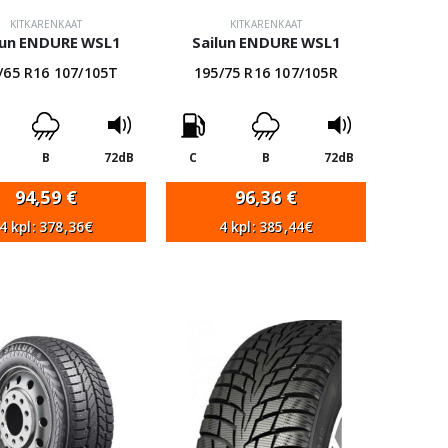
KITKARENKAAT
KITKARENKAAT
lun ENDURE WSL1
Sailun ENDURE WSL1
/65 R16 107/105T
195/75 R16 107/105R
B
72dB
C
B
72dB
94,59
€
96,36
€
4 kpl: 378,36€
4 kpl: 385,44€