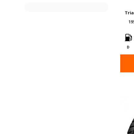
Tria
19
D