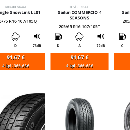
KITKARENKAAT
KESÄRENKAAT
ngle SnowLink LL01
Sailun COMMERCIO 4
Sai
SEASONS
5/75 R16 107/105Q
205
205/65 R16 107/105T
D
73dB
D
A
72dB
C
91,67
€
91,67
€
4 kpl: 366,68€
4 kpl: 366,68€