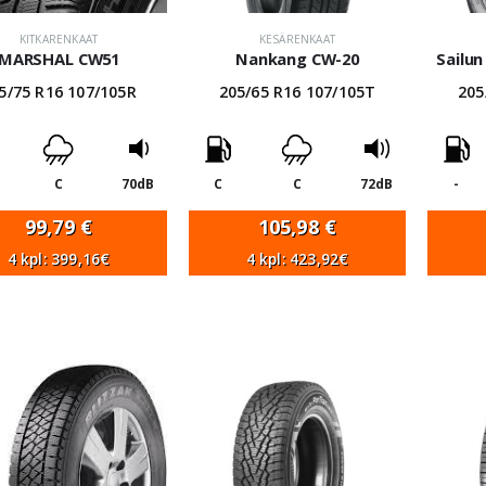
KITKARENKAAT
KESÄRENKAAT
MARSHAL CW51
Nankang CW-20
Sailu
5/75 R16 107/105R
205/65 R16 107/105T
205
C
70dB
C
C
72dB
-
99,79
€
105,98
€
4 kpl: 399,16€
4 kpl: 423,92€