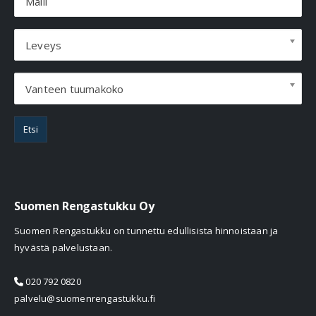
Malli
Leveys
Vanteen tuumakoko
Etsi
Suomen Rengastukku Oy
Suomen Rengastukku on tunnettu edullisista hinnoistaan ja
hyvästä palvelustaan.
020 792 0820
palvelu@suomenrengastukku.fi