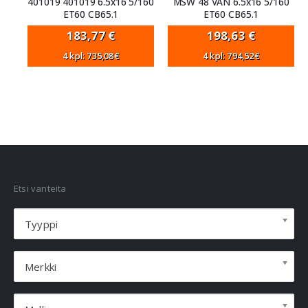
401019 401019 6.5x16 5/160
MSW 48 VAN 6.5x16 5/160
ET60 CB65.1
ET60 CB65.1
183,77
€
198,63
€
4 kpl: 735,08€
4 kpl: 794,52€
VANNEHAKU
Etsi vanteita
Tyyppi
Merkki