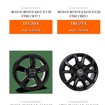
ALUMIINIVANTEET
ALUMIINIVANTEET
401019 401019 6x15 5/118
401019 401019 6.5x16 5/120
ET60 CB71.1
ET60 CB65.1
157,30
€
183,77
€
4 kpl: 629,20€
4 kpl: 735,08€
ALUMIINIVANTEET
ALUMIINIVANTEET