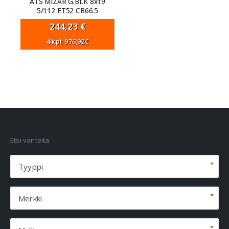
ATS MIZAR G.BLK 8x19
5/112 ET52 CB66.5
244,23
€
4 kpl: 976,92€
VANNEHAKU
Etsi vanteita
Tyyppi
Merkki