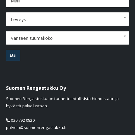
Malli
Leveys
Vanteen tuumakoko
Etsi
Suomen Rengastukku Oy
Suomen Rengastukku on tunnettu edullisista hinnoistaan ja
hyvästä palvelustaan.
020 792 0820
palvelu@suomenrengastukku.fi