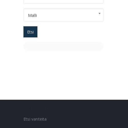
Malli
Etsi
VANNEHAKU
Etsi vanteita