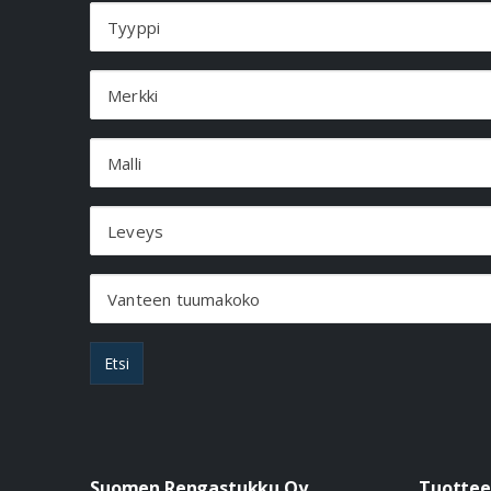
Tyyppi
Merkki
Malli
Leveys
Vanteen tuumakoko
Etsi
Suomen Rengastukku Oy
Tuottee