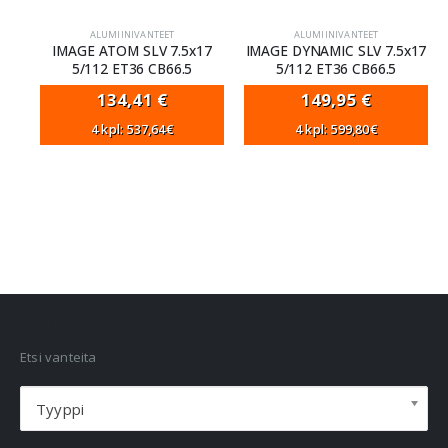
ALUMIINIVANTEET
ALUMIINIVANTEET
IMAGE ATOM SLV 7.5x17
IMAGE DYNAMIC SLV 7.5x17
5/112 ET36 CB66.5
5/112 ET36 CB66.5
134,41
€
149,95
€
4 kpl: 537,64€
4 kpl: 599,80€
VANNEHAKU
Etsi vanteita
Tyyppi