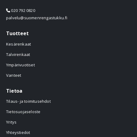
020 792 0820
palvelu@suomenrengastukku.fi
Tuotteet
Kesärenkaat
Talvirenkaat
Ympärivuotiset
Vanteet
Tietoa
Tilaus- ja toimitusehdot
Tietosuojaseloste
Yritys
Yhteystiedot