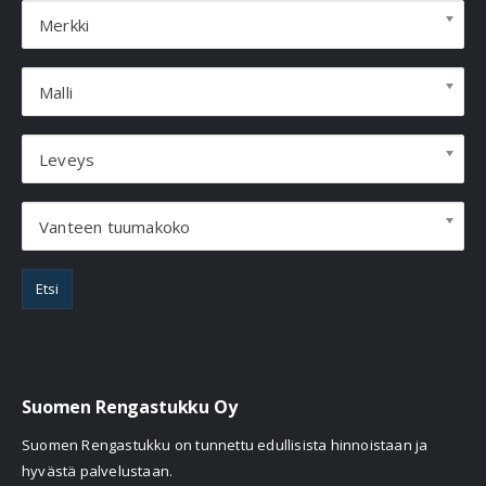
Merkki
Malli
Leveys
Vanteen tuumakoko
Etsi
Suomen Rengastukku Oy
Suomen Rengastukku on tunnettu edullisista hinnoistaan ja
hyvästä palvelustaan.