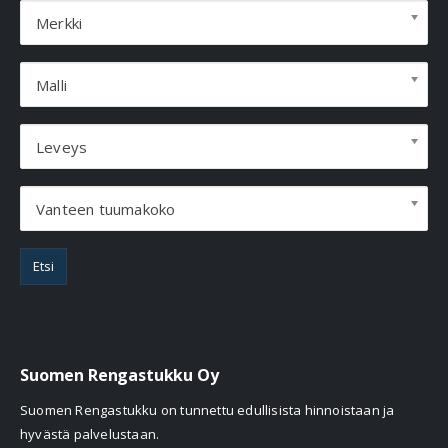
Merkki
Malli
Leveys
Vanteen tuumakoko
Etsi
Suomen Rengastukku Oy
Suomen Rengastukku on tunnettu edullisista hinnoistaan ja
hyvästä palvelustaan.