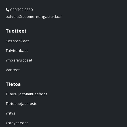
020 792 0820
palvelu@suomenrengastukku.fi
Tuotteet
Kesärenkaat
Talvirenkaat
Ympärivuotiset
Vanteet
Tietoa
Tilaus- ja toimitusehdot
Tietosuojaseloste
Yritys
Yhteystiedot