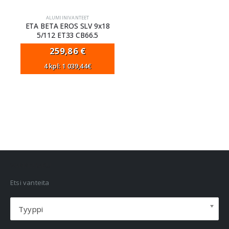
ALUMIINIVANTEET
ETA BETA EROS SLV 9x18
5/112 ET33 CB66.5
259,86
€
4 kpl: 1 039,44€
VANNEHAKU
Etsi vanteita
Tyyppi