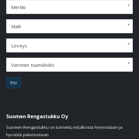
Merkki
Malli
Leveys
Vanteen tuumakoko
Etsi
Suomen Rengastukku Oy
Suomen Rengastukku on tunnettu edullisista hinnoistaan ja
hyvästä palvelustaan.