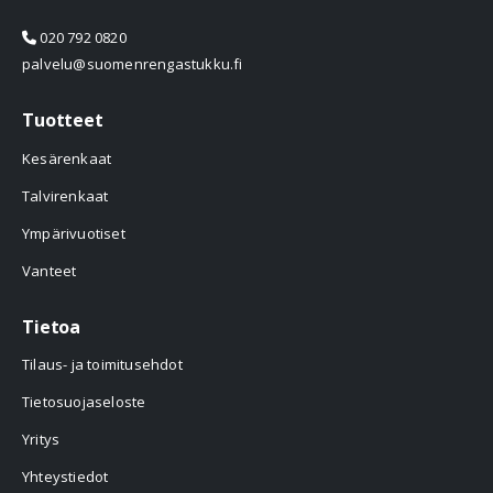
020 792 0820
palvelu@suomenrengastukku.fi
Tuotteet
Kesärenkaat
Talvirenkaat
Ympärivuotiset
Vanteet
Tietoa
Tilaus- ja toimitusehdot
Tietosuojaseloste
Yritys
Yhteystiedot