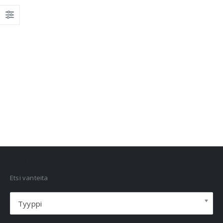
VANNEHAKU
Etsi vanteita
Tyyppi