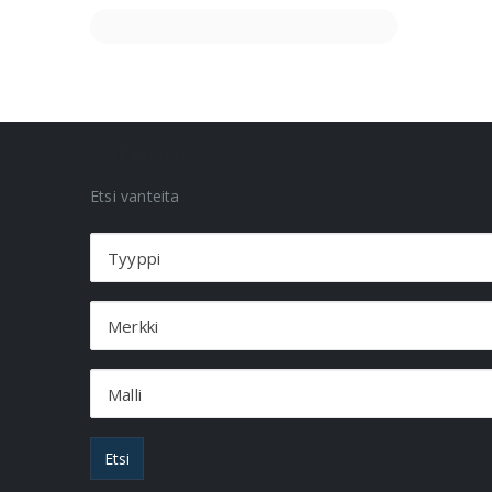
VANNEHAKU
Etsi vanteita
Tyyppi
Merkki
Malli
Etsi