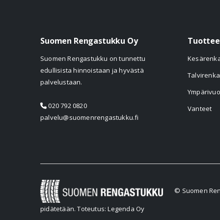
Suomen Rengastukku Oy
Tuottee
Suomen Rengastukku on tunnettu
Kesärenk
edullisista hinnoistaan ja hyvästä
Talvirenka
palvelustaan.
Ympärivuo
020 792 0820
Vanteet
palvelu@suomenrengastukku.fi
© Suomen Reng
pidätetään.
Toteutus: Legenda Oy