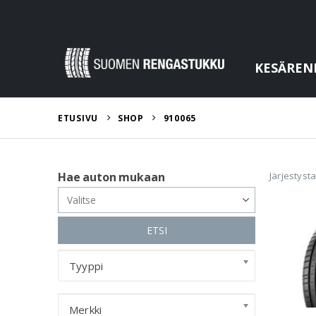
KESÄREN
ETUSIVU
SHOP
910065
Järjestyst
Hae auton mukaan
ETSI
Tyyppi
Merkki