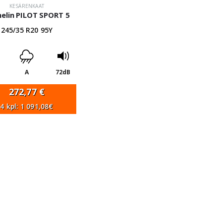
KESÄRENKAAT
elin PILOT SPORT 5
245/35 R20 95Y
A
72dB
272,77
€
4 kpl: 1 091,08€