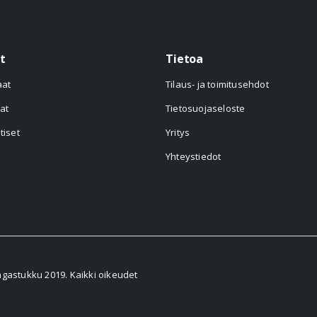
t
Tietoa
aat
Tilaus- ja toimitusehdot
at
Tietosuojaseloste
tiset
Yritys
Yhteystiedot
astukku 2019. Kaikki oikeudet