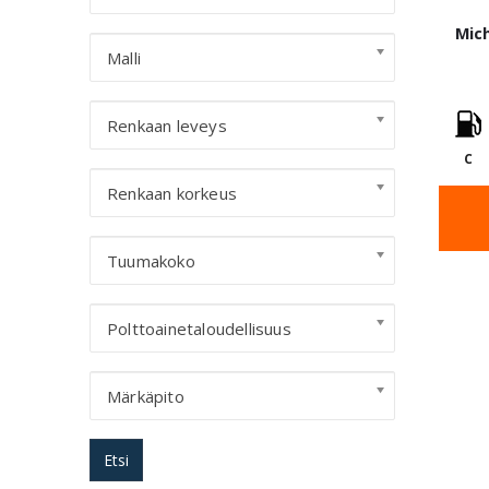
Mich
Malli
Renkaan leveys
C
Renkaan korkeus
Tuumakoko
Polttoainetaloudellisuus
Märkäpito
Etsi