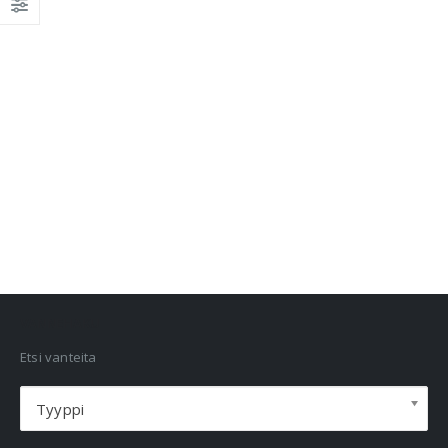
VANNEHAKU
Etsi vanteita
Tyyppi