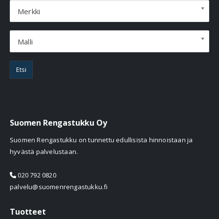
Merkki
Malli
Etsi
Suomen Rengastukku Oy
Suomen Rengastukku on tunnettu edullisista hinnoistaan ja
hyvästä palvelustaan.
020 792 0820
palvelu@suomenrengastukku.fi
Tuotteet