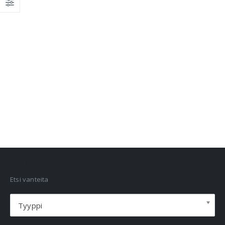
VANNEHAKU
Etsi vanteita
Tyyppi