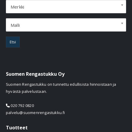
Merkki
Malli
Etsi
Suomen Rengastukku Oy
Suomen Rengastukku on tunnettu edullisista hinnoistaan ja
hyvästä palvelustaan.
020 792 0820
palvelu@suomenrengastukku.fi
Tuotteet