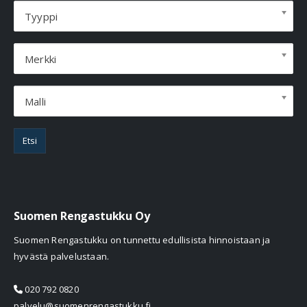
Tyyppi
Merkki
Malli
Etsi
Suomen Rengastukku Oy
Suomen Rengastukku on tunnettu edullisista hinnoistaan ja
hyvästä palvelustaan.
020 792 0820
palvelu@suomenrengastukku.fi