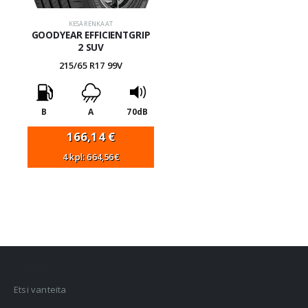
KESÄRENKAAT
GOODYEAR EFFICIENTGRIP
2 SUV
215/65 R17 99V
B
A
70dB
166,14
€
4 kpl: 664,56€
VANNEHAKU
Etsi vanteita