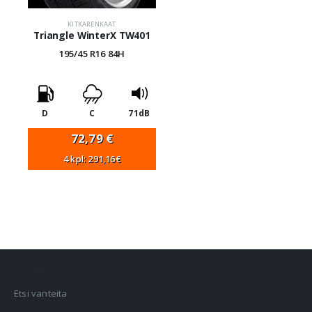
KITKARENKAAT
Triangle WinterX TW401
195/45 R16 84H
D
C
71dB
72,79
€
4 kpl: 291,16€
VANNEHAKU
Etsi vanteita