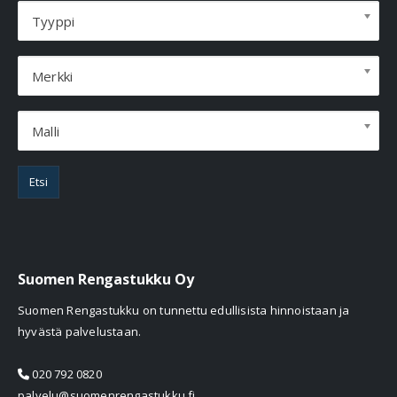
Tyyppi
Merkki
Malli
Etsi
Suomen Rengastukku Oy
Suomen Rengastukku on tunnettu edullisista hinnoistaan ja
hyvästä palvelustaan.
020 792 0820
palvelu@suomenrengastukku.fi