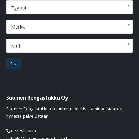
Tyyppi
Merkki
Malli
Etsi
Suomen Rengastukku Oy
Suomen Rengastukku on tunnettu edullisista hinnoistaan ja
hyvästä palvelustaan.
020 792 0820
palvelu@suomenrengastukku.fi