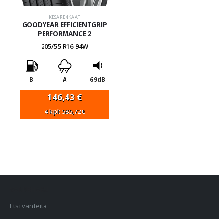
KESÄRENKAAT
GOODYEAR EFFICIENTGRIP
PERFORMANCE 2
205/55 R16 94W
B
A
69dB
146,43
€
4 kpl: 585,72€
VANNEHAKU
Etsi vanteita