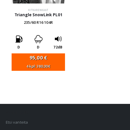
KITKARENKAAT
Triangle SnowLink PL01
235/60 R16 104R
D
D
72dB
95,00
€
4 kpl: 380,00€
VANNEHAKU
Etsi vanteita