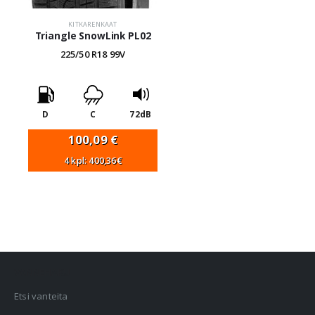
KITKARENKAAT
Triangle SnowLink PL02
225/50 R18 99V
D
C
72dB
100,09
€
4 kpl: 400,36€
VANNEHAKU
Etsi vanteita