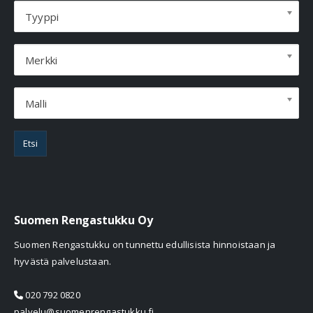
Tyyppi
Merkki
Malli
Etsi
Suomen Rengastukku Oy
Suomen Rengastukku on tunnettu edullisista hinnoistaan ja
hyvästä palvelustaan.
020 792 0820
palvelu@suomenrengastukku.fi