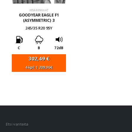
KESÄRENKAAT
GOODYEAR EAGLE F1
(ASYMMETRIC) 3
245/35 R20 95Y
C
B
72dB
302,49
€
4 kpl: 1 209,96€
VANNEHAKU
Etsi vanteita