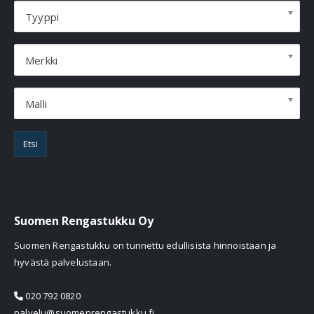
Tyyppi
Merkki
Malli
Etsi
Suomen Rengastukku Oy
Suomen Rengastukku on tunnettu edullisista hinnoistaan ja
hyvästä palvelustaan.
020 792 0820
palvelu@suomenrengastukku.fi