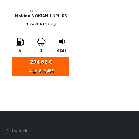
KITKARENKAAT
Nokian NOKIAN HKPL R5
155/70 R19 88Q
A
D
68dB
204,62
€
4 kpl: 818,48€
VANNEHAKU
Etsi vanteita