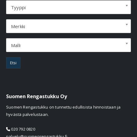
Tyyppi
Merkki
Malli
Etsi
Suomen Rengastukku Oy
Suomen Rengastukku on tunnettu edullisista hinnoistaan ja
hyvästä palvelustaan.
020 792 0820
palvelu@suomenrengastukku.fi