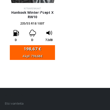
KITKARENKAAT
Hankook Winter i*cept X
RW10
235/55 R18 100T
D
D
72dB
198,67
€
4 kpl: 794,68€
VANNEHAKU
Etsi vanteita