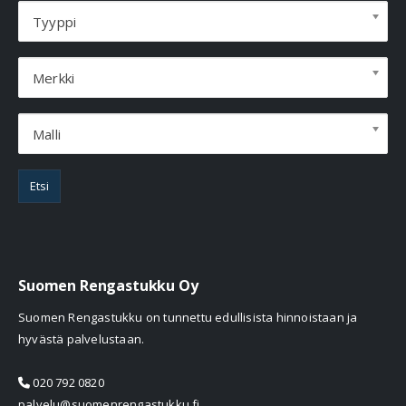
Tyyppi
Merkki
Malli
Etsi
Suomen Rengastukku Oy
Suomen Rengastukku on tunnettu edullisista hinnoistaan ja
hyvästä palvelustaan.
020 792 0820
palvelu@suomenrengastukku.fi