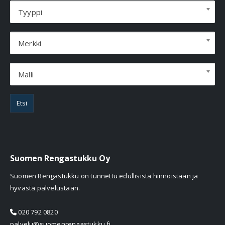
Tyyppi
Merkki
Malli
Etsi
Suomen Rengastukku Oy
Suomen Rengastukku on tunnettu edullisista hinnoistaan ja
hyvästä palvelustaan.
020 792 0820
palvelu@suomenrengastukku.fi