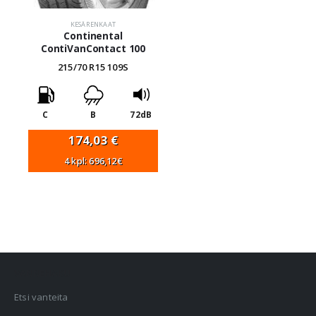
KESÄRENKAAT
Continental
ContiVanContact 100
215/70 R15 109S
C
B
72dB
174,03
€
4 kpl: 696,12€
VANNEHAKU
Etsi vanteita