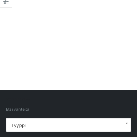
VANNEHAKU
Etsi vanteita
Tyyppi