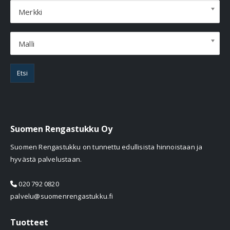
Merkki
Malli
Etsi
Suomen Rengastukku Oy
Suomen Rengastukku on tunnettu edullisista hinnoistaan ja
hyvästä palvelustaan.
020 792 0820
palvelu@suomenrengastukku.fi
Tuotteet