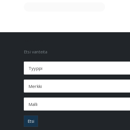
VANNEHAKU
Etsi vanteita
Tyyppi
Merkki
Malli
Etsi