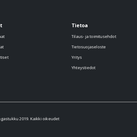
t
Tietoa
aat
Tilaus- ja toimitusehdot
at
Tietosuojaseloste
tiset
Yritys
Yhteystiedot
astukku 2019. Kaikki oikeudet