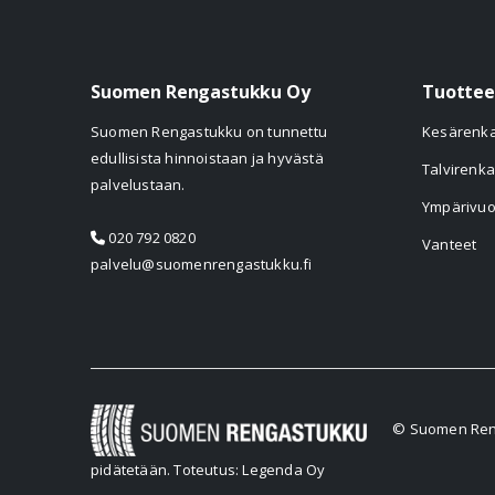
Suomen Rengastukku Oy
Tuottee
Suomen Rengastukku on tunnettu
Kesärenk
edullisista hinnoistaan ja hyvästä
Talvirenka
palvelustaan.
Ympärivuo
020 792 0820
Vanteet
palvelu@suomenrengastukku.fi
© Suomen Reng
pidätetään.
Toteutus: Legenda Oy