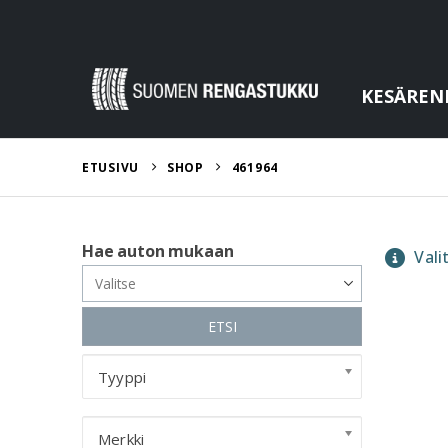
KESÄREN
ETUSIVU
SHOP
461964
Hae auton mukaan
Valit
ETSI
Tyyppi
Merkki