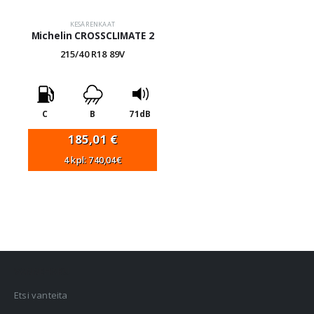
KESÄRENKAAT
Michelin CROSSCLIMATE 2
215/40 R18 89V
C
B
71dB
185,01
€
4 kpl: 740,04€
VANNEHAKU
Etsi vanteita