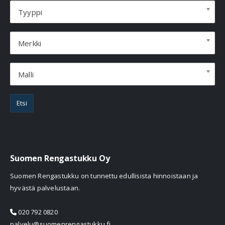
Tyyppi
Merkki
Malli
Etsi
Suomen Rengastukku Oy
Suomen Rengastukku on tunnettu edullisista hinnoistaan ja
hyvästä palvelustaan.
020 792 0820
palvelu@suomenrengastukku.fi