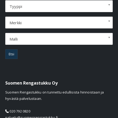
Tyyppi
Merkki
Malli
Etsi
Suomen Rengastukku Oy
Suomen Rengastukku on tunnettu edullisista hinnoistaan ja
hyvästä palvelustaan.
020 792 0820
palvelu@suomenrengastukku.fi