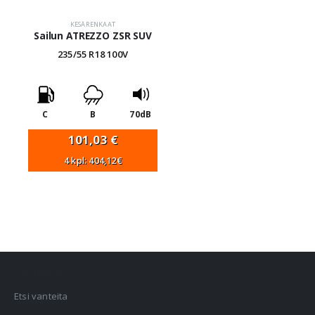
KESÄRENKAAT
Sailun ATREZZO ZSR SUV
235/55 R18 100V
C
B
70dB
101,03
€
4 kpl: 404,12€
VANNEHAKU
Etsi vanteita