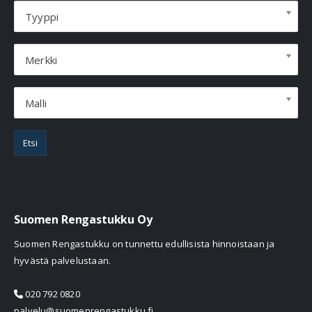
Tyyppi
Merkki
Malli
Etsi
Suomen Rengastukku Oy
Suomen Rengastukku on tunnettu edullisista hinnoistaan ja
hyvästä palvelustaan.
020 792 0820
palvelu@suomenrengastukku.fi