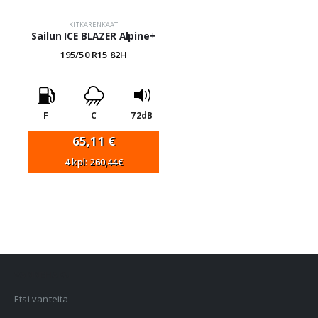
KITKARENKAAT
Sailun ICE BLAZER Alpine+
195/50 R15 82H
F
C
72dB
65,11
€
4 kpl: 260,44€
VANNEHAKU
Etsi vanteita