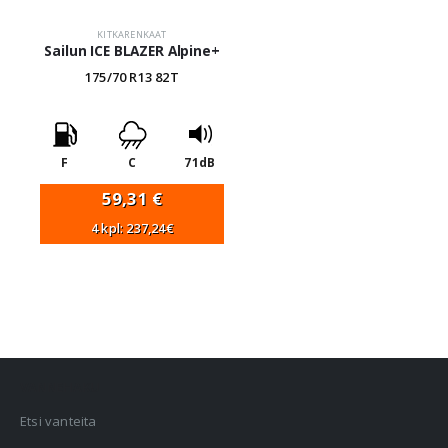
KITKARENKAAT
Sailun ICE BLAZER Alpine+
175/70 R13 82T
F
C
71dB
59,31
€
4 kpl: 237,24€
VANNEHAKU
Etsi vanteita