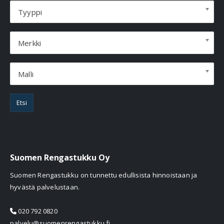
Tyyppi
Merkki
Malli
Etsi
Suomen Rengastukku Oy
Suomen Rengastukku on tunnettu edullisista hinnoistaan ja
hyvästä palvelustaan.
020 792 0820
palvelu@suomenrengastukku.fi