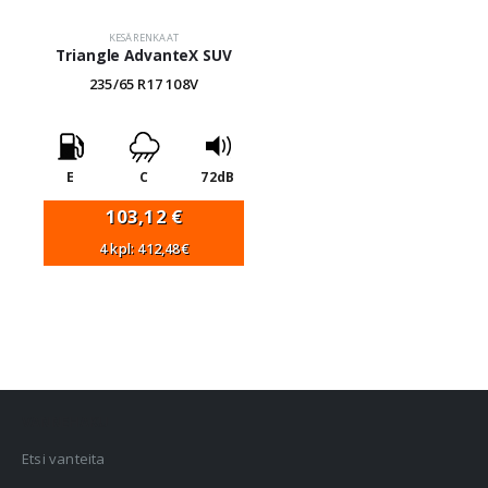
KESÄRENKAAT
Triangle AdvanteX SUV
235/65 R17 108V
E
C
72dB
103,12
€
4 kpl: 412,48€
VANNEHAKU
Etsi vanteita