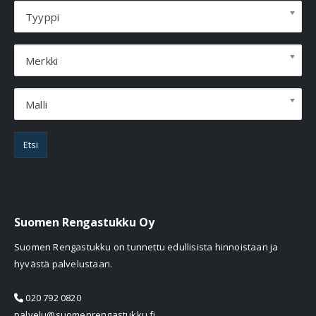
Tyyppi
Merkki
Malli
Etsi
Suomen Rengastukku Oy
Suomen Rengastukku on tunnettu edullisista hinnoistaan ja
hyvästä palvelustaan.
020 792 0820
palvelu@suomenrengastukku.fi