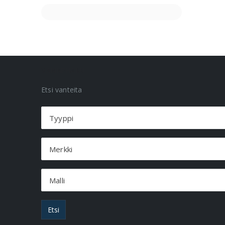
VANNEHAKU
Etsi vanteita
Tyyppi
Merkki
Malli
Etsi