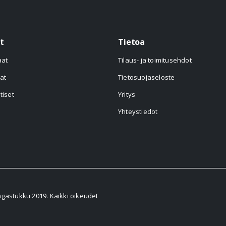
t
Tietoa
aat
Tilaus- ja toimitusehdot
at
Tietosuojaseloste
tiset
Yritys
Yhteystiedot
astukku 2019. Kaikki oikeudet