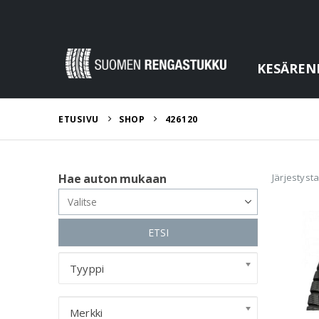
KESÄREN
ETUSIVU
SHOP
426120
Järjestyst
Hae auton mukaan
ETSI
Tyyppi
Merkki