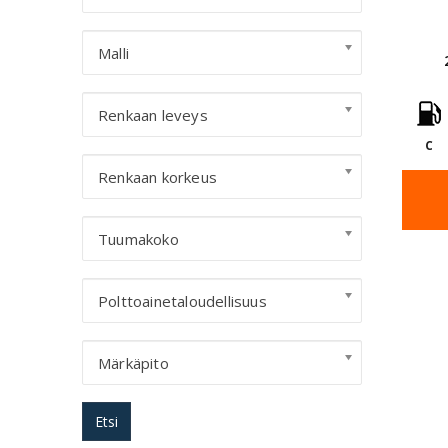
Malli
Renkaan leveys
C
Renkaan korkeus
Tuumakoko
Polttoainetaloudellisuus
Märkäpito
Etsi