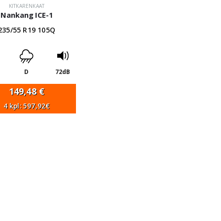
KITKARENKAAT
Nankang ICE-1
235/55 R19 105Q
D
72dB
149,48
€
4 kpl: 597,92€