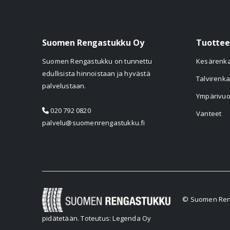
Suomen Rengastukku Oy
Tuottee
Suomen Rengastukku on tunnettu
Kesärenk
edullisista hinnoistaan ja hyvästä
Talvirenka
palvelustaan.
Ympärivuo
020 792 0820
Vanteet
palvelu@suomenrengastukku.fi
© Suomen Reng
pidätetään.
Toteutus: Legenda Oy