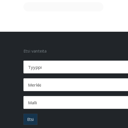
VANNEHAKU
Etsi vanteita
Tyyppi
Merkki
Malli
Etsi