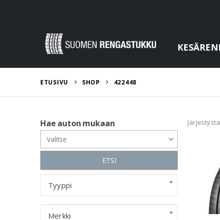
KESÄREN
ETUSIVU
SHOP
422448
Järjestyst
Hae auton mukaan
ETSI
Tyyppi
Merkki