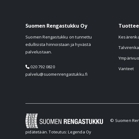
Suomen Rengastukku Oy
Tuottee
Suomen Rengastukku on tunnettu
Kesärenk
edullisista hinnoistaan ja hyvästä
Talvirenka
palvelustaan.
Ympärivuo
020 792 0820
Vanteet
palvelu@suomenrengastukku.fi
© Suomen Reng
pidätetään.
Toteutus: Legenda Oy