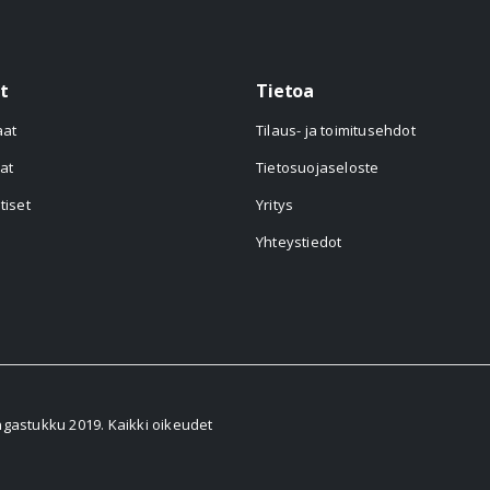
t
Tietoa
aat
Tilaus- ja toimitusehdot
at
Tietosuojaseloste
tiset
Yritys
Yhteystiedot
astukku 2019. Kaikki oikeudet