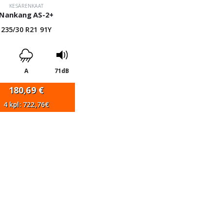
KESÄRENKAAT
Nankang AS-2+
235/30 R21 91Y
A
71dB
180,69
€
4 kpl: 722,76€