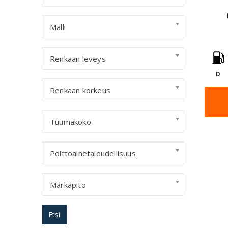
Malli
Renkaan leveys
D
Renkaan korkeus
Tuumakoko
Polttoainetaloudellisuus
Märkäpito
Etsi