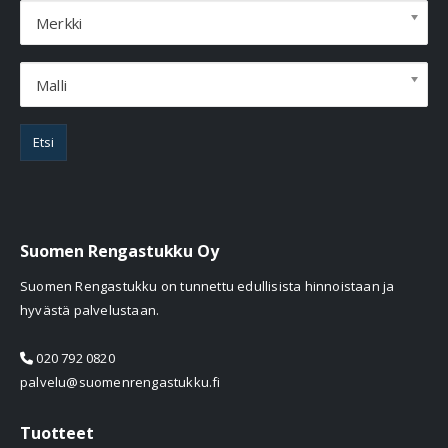
Merkki
Malli
Etsi
Suomen Rengastukku Oy
Suomen Rengastukku on tunnettu edullisista hinnoistaan ja
hyvästä palvelustaan.
020 792 0820
palvelu@suomenrengastukku.fi
Tuotteet