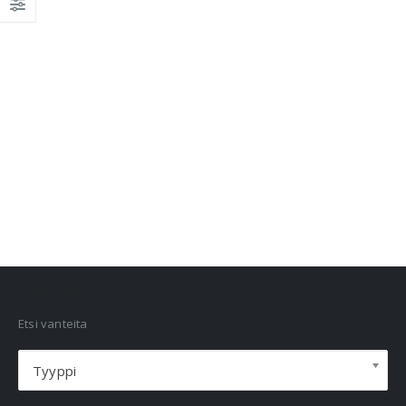
VANNEHAKU
Etsi vanteita
Tyyppi