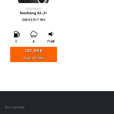
KESÄRENKAAT
Nankang AS-2+
205/55 R17 95V
C
A
71dB
101,99
€
4 kpl: 407,96€
VANNEHAKU
Etsi vanteita