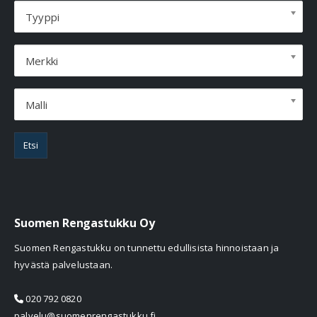
Tyyppi
Merkki
Malli
Etsi
Suomen Rengastukku Oy
Suomen Rengastukku on tunnettu edullisista hinnoistaan ja
hyvästä palvelustaan.
020 792 0820
palvelu@suomenrengastukku.fi