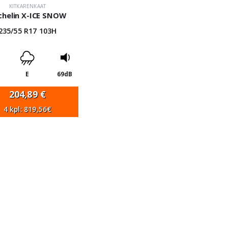
KITKARENKAAT
chelin X-ICE SNOW
235/55 R17 103H
E
69dB
204,89
€
4 kpl: 819,56€