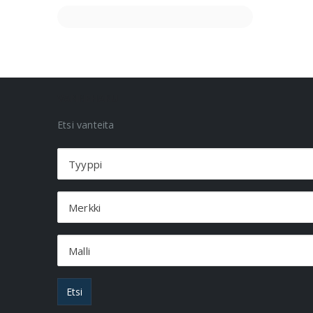
VANNEHAKU
Etsi vanteita
Tyyppi
Merkki
Malli
Etsi