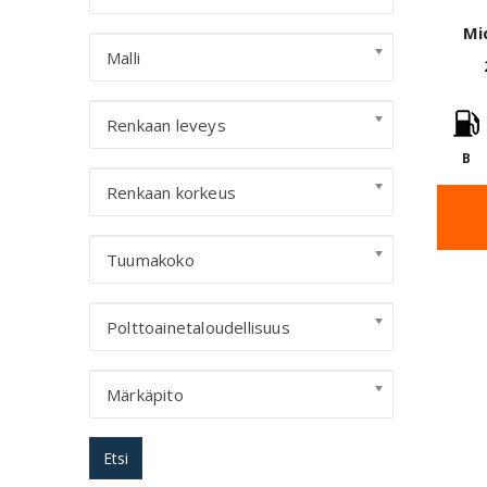
Mi
Malli
Renkaan leveys
B
Renkaan korkeus
Tuumakoko
Polttoainetaloudellisuus
Märkäpito
Etsi