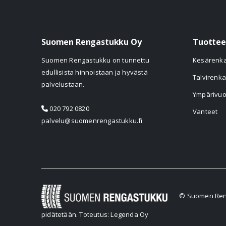
Suomen Rengastukku Oy
Tuottee
Suomen Rengastukku on tunnettu
Kesärenk
edullisista hinnoistaan ja hyvästä
Talvirenka
palvelustaan.
Ympärivuo
020 792 0820
Vanteet
palvelu@suomenrengastukku.fi
© Suomen Reng
pidätetään.
Toteutus: Legenda Oy