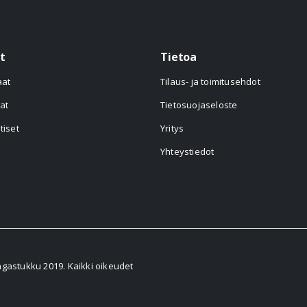
t
Tietoa
aat
Tilaus- ja toimitusehdot
at
Tietosuojaseloste
tiset
Yritys
Yhteystiedot
astukku 2019. Kaikki oikeudet