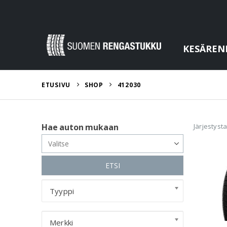
KESÄREN
ETUSIVU
SHOP
412030
Järjestyst
Hae auton mukaan
ETSI
Tyyppi
Merkki