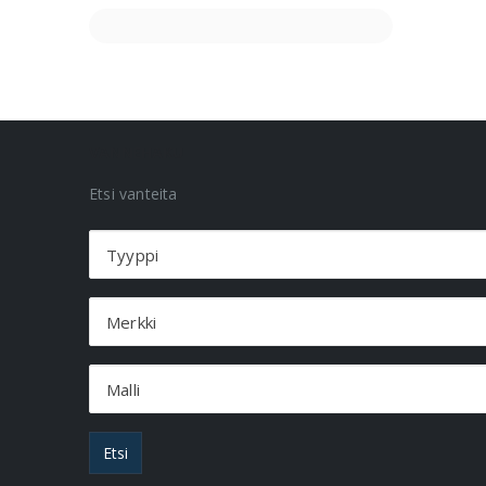
VANNEHAKU
Etsi vanteita
Tyyppi
Merkki
Malli
Etsi