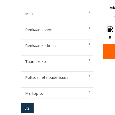
Mi
Malli
Renkaan leveys
B
Renkaan korkeus
Tuumakoko
Polttoainetaloudellisuus
Märkäpito
Etsi