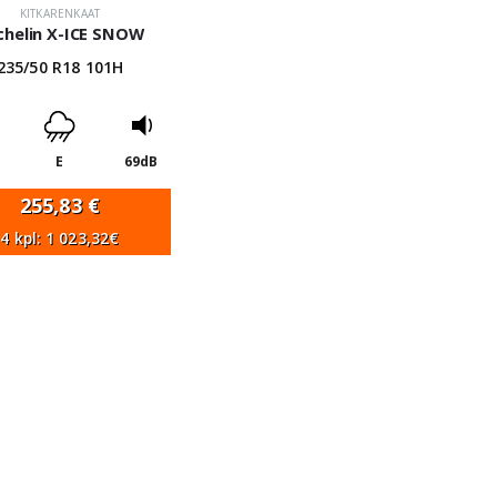
KITKARENKAAT
chelin X-ICE SNOW
235/50 R18 101H
E
69dB
255,83
€
4 kpl: 1 023,32€