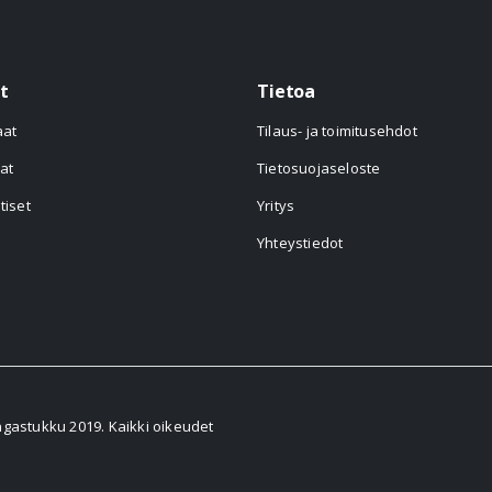
t
Tietoa
aat
Tilaus- ja toimitusehdot
at
Tietosuojaseloste
tiset
Yritys
Yhteystiedot
astukku 2019. Kaikki oikeudet