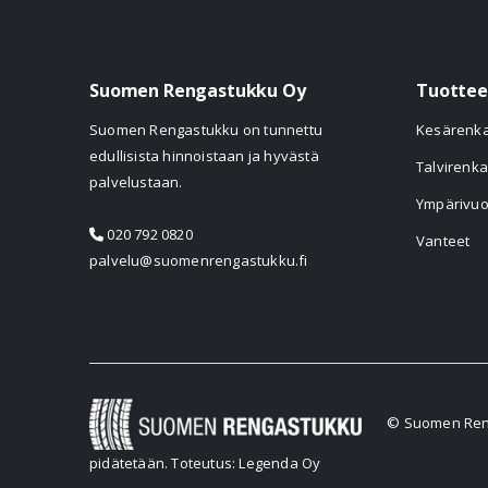
Suomen Rengastukku Oy
Tuottee
Suomen Rengastukku on tunnettu
Kesärenk
edullisista hinnoistaan ja hyvästä
Talvirenka
palvelustaan.
Ympärivuo
020 792 0820
Vanteet
palvelu@suomenrengastukku.fi
© Suomen Reng
pidätetään.
Toteutus: Legenda Oy