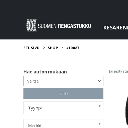
KESÄREN
ETUSIVU
SHOP
410887
Järjestyst
Hae auton mukaan
ETSI
Tyyppi
Merkki