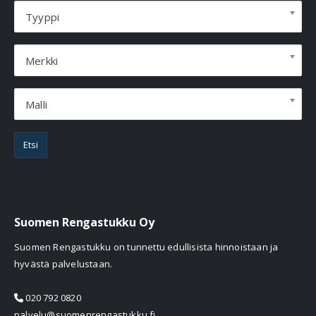
Tyyppi
Merkki
Malli
Etsi
Suomen Rengastukku Oy
Suomen Rengastukku on tunnettu edullisista hinnoistaan ja
hyvästä palvelustaan.
020 792 0820
palvelu@suomenrengastukku.fi