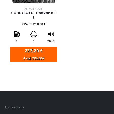
KITKARENKAAT
GOODYEAR ULTRAGRIP ICE
3
235/45 R18 98T
B
E
70dB
227,20
€
4 kpl: 908,80€
VANNEHAKU
Etsi vanteita