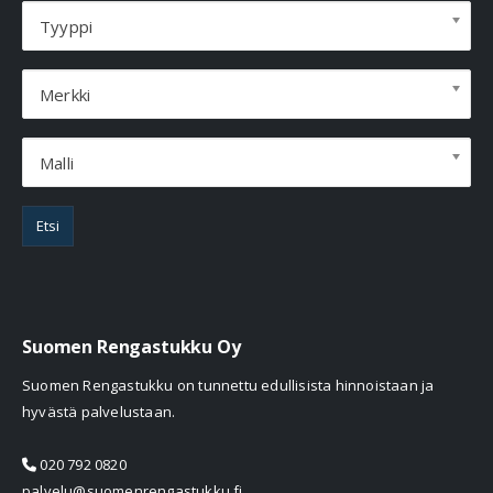
Tyyppi
Merkki
Malli
Etsi
Suomen Rengastukku Oy
Suomen Rengastukku on tunnettu edullisista hinnoistaan ja
hyvästä palvelustaan.
020 792 0820
palvelu@suomenrengastukku.fi