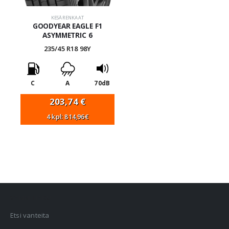
KESÄRENKAAT
GOODYEAR EAGLE F1
ASYMMETRIC 6
235/45 R18 98Y
C
A
70dB
203,74
€
4 kpl: 814,96€
VANNEHAKU
Etsi vanteita